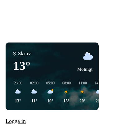
Skruv
13°
Molnigt
23:00
02:00
05:00
08:00
11:00
14:00
17:00
20:00
13°
11°
10°
15°
20°
21°
19°
17°
Logga in