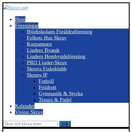
Hem
Föreningar
Björkskolans Föräldraförening
Folkets Hus Skruv
Korpamoen
Ljuders Byanät
Ljuders Hembygdsförening
PRO Ljuder-Skruv
Skruvs Fiskeklubb
Skruvs IF
Fotboll
Friidrott
Gymnastik & Styrka
Tennis & Padel
Kalender
Vision Skruv
Sök