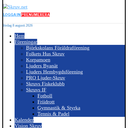
LOGGA IN
PRENUMERERA
lördag 8 augusti 2026
Hem
Föreningar
Björkskolans Föräldraförening
Folkets Hus Skruv
Korpamoen
Ljuders Byanät
Ljuders Hembygdsförening
PRO Ljuder-Skruv
Skruvs Fiskeklubb
Skruvs IF
Fotboll
Friidrott
Gymnastik & Styrka
Tennis & Padel
Kalender
Vision Skruv