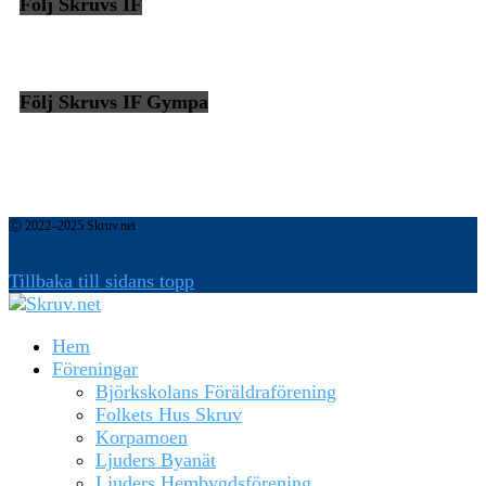
Följ Skruvs IF
Följ Skruvs IF Gympa
Ⓒ 2022–2025 Skruv.net
Tillbaka till sidans topp
Hem
Föreningar
Björkskolans Föräldraförening
Folkets Hus Skruv
Korpamoen
Ljuders Byanät
Ljuders Hembygdsförening