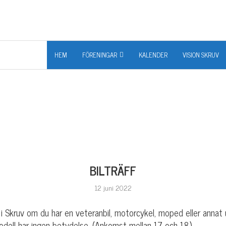
HEM
FÖRENINGAR
KALENDER
VISION SKRUV
BILTRÄFF
12 juni 2022
 i Skruv om du har en veteranbil, motorcykel, moped eller annat
dell har ingen betydelse. (Ankomst mellan 17 och 18)