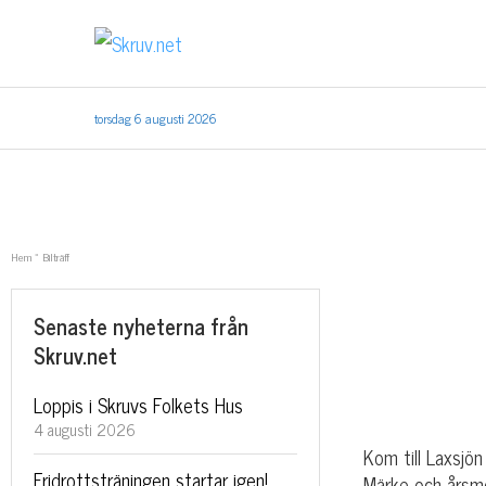
torsdag 6 augusti 2026
Hem
»
Bilträff
Senaste nyheterna från
Skruv.net
Loppis i Skruvs Folkets Hus
4 augusti 2026
Kom till Laxsjön
Fridrottsträningen startar igen!
Märke och årsmo