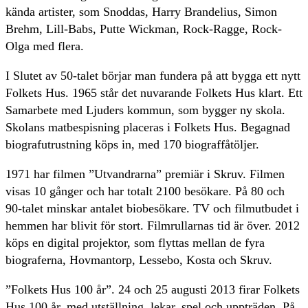
kända artister, som Snoddas, Harry Brandelius, Simon
Brehm, Lill-Babs, Putte Wickman, Rock-Ragge, Rock-
Olga med flera.
I Slutet av 50-talet börjar man fundera på att bygga ett nytt
Folkets Hus. 1965 står det nuvarande Folkets Hus klart. Ett
Samarbete med Ljuders kommun, som bygger ny skola.
Skolans matbespisning placeras i Folkets Hus. Begagnad
biografutrustning köps in, med 170 biograffåtöljer.
1971 har filmen ”Utvandrarna” premiär i Skruv. Filmen
visas 10 gånger och har totalt 2100 besökare. På 80 och
90-talet minskar antalet biobesökare. TV och filmutbudet i
hemmen har blivit för stort. Filmrullarnas tid är över. 2012
köps en digital projektor, som flyttas mellan de fyra
biograferna, Hovmantorp, Lessebo, Kosta och Skruv.
”Folkets Hus 100 år”. 24 och 25 augusti 2013 firar Folkets
Hus 100 år, med utställning, lekar, spel och uppträden. På