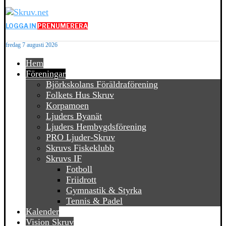
LOGGA IN
PRENUMERERA
fredag 7 augusti 2026
Hem
Föreningar
Björkskolans Föräldraförening
Folkets Hus Skruv
Korpamoen
Ljuders Byanät
Ljuders Hembygdsförening
PRO Ljuder-Skruv
Skruvs Fiskeklubb
Skruvs IF
Fotboll
Friidrott
Gymnastik & Styrka
Tennis & Padel
Kalender
Vision Skruv