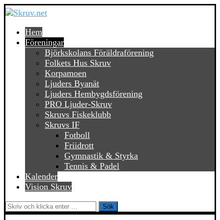
Hem
Föreningar
Björkskolans Föräldraförening
Folkets Hus Skruv
Korpamoen
Ljuders Byanät
Ljuders Hembygdsförening
PRO Ljuder-Skruv
Skruvs Fiskeklubb
Skruvs IF
Fotboll
Friidrott
Gymnastik & Styrka
Tennis & Padel
Kalender
Vision Skruv
Sök