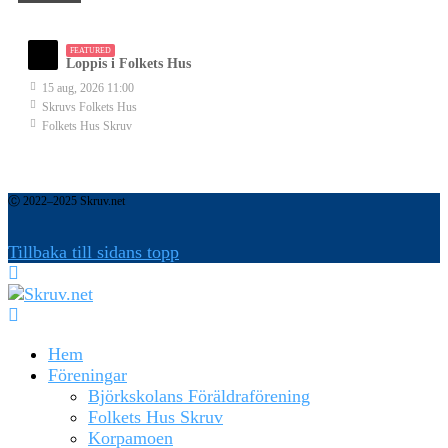
FEATURED
Loppis i Folkets Hus
15 aug, 2026 11:00
Skruvs Folkets Hus
Folkets Hus Skruv
Ⓒ 2022–2025 Skruv.net
Tillbaka till sidans topp
Hem
Föreningar
Björkskolans Föräldraförening
Folkets Hus Skruv
Korpamoen