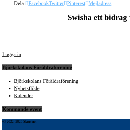
Dela
Facebook
Twitter
Pinterest
Mejladress
Swisha ett bidrag 
Logga in
Björkskolans Föräldraförening
Björkskolans Föräldraförening
Nyhetsflöde
Kalender
Kommande event
Ⓒ 2022–2025 Skruv.net