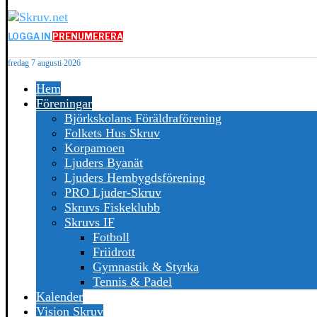
LOGGA IN
PRENUMERERA
fredag 7 augusti 2026
Hem
Föreningar
Björkskolans Föräldraförening
Folkets Hus Skruv
Korpamoen
Ljuders Byanät
Ljuders Hembygdsförening
PRO Ljuder-Skruv
Skruvs Fiskeklubb
Skruvs IF
Fotboll
Friidrott
Gymnastik & Styrka
Tennis & Padel
Kalender
Vision Skruv