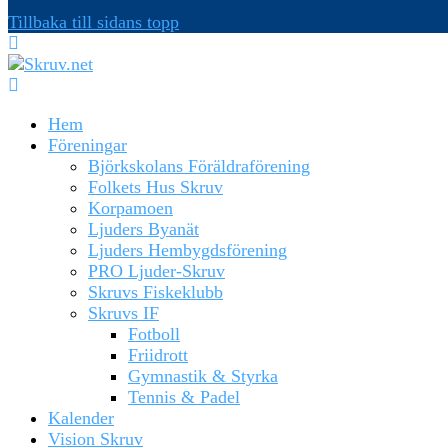
Tillbaka till sidans topp
Hem
Föreningar
Björkskolans Föräldraförening
Folkets Hus Skruv
Korpamoen
Ljuders Byanät
Ljuders Hembygdsförening
PRO Ljuder-Skruv
Skruvs Fiskeklubb
Skruvs IF
Fotboll
Friidrott
Gymnastik & Styrka
Tennis & Padel
Kalender
Vision Skruv