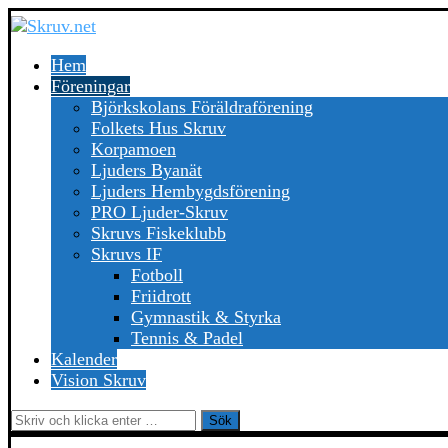
Hem
Föreningar
Björkskolans Föräldraförening
Folkets Hus Skruv
Korpamoen
Ljuders Byanät
Ljuders Hembygdsförening
PRO Ljuder-Skruv
Skruvs Fiskeklubb
Skruvs IF
Fotboll
Friidrott
Gymnastik & Styrka
Tennis & Padel
Kalender
Vision Skruv
Sök