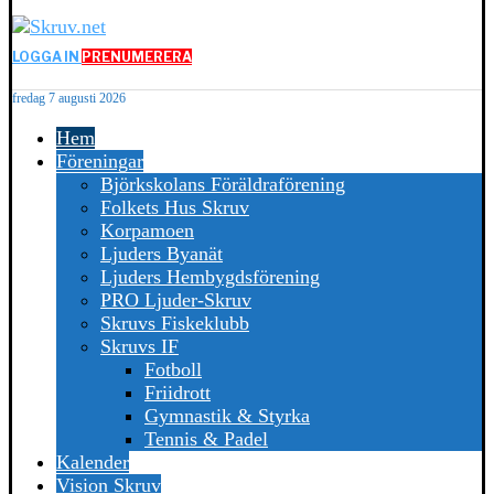
LOGGA IN
PRENUMERERA
fredag 7 augusti 2026
Hem
Föreningar
Björkskolans Föräldraförening
Folkets Hus Skruv
Korpamoen
Ljuders Byanät
Ljuders Hembygdsförening
PRO Ljuder-Skruv
Skruvs Fiskeklubb
Skruvs IF
Fotboll
Friidrott
Gymnastik & Styrka
Tennis & Padel
Kalender
Vision Skruv