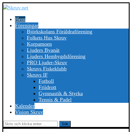
Hem
Föreningar
Björkskolans Föräldraförening
Folkets Hus Skruv
Korpamoen
Ljuders Byanät
Ljuders Hembygdsförening
PRO Ljuder-Skruv
Skruvs Fiskeklubb
Skruvs IF
Fotboll
Friidrott
Gymnastik & Styrka
Tennis & Padel
Kalender
Vision Skruv
Sök