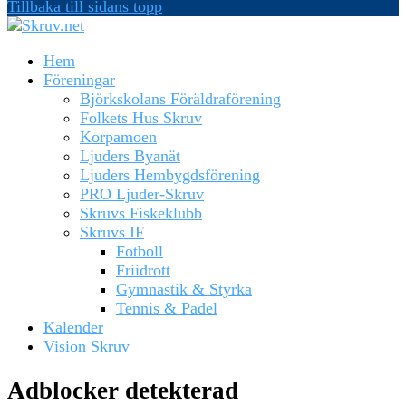
Tillbaka till sidans topp
Hem
Föreningar
Björkskolans Föräldraförening
Folkets Hus Skruv
Korpamoen
Ljuders Byanät
Ljuders Hembygdsförening
PRO Ljuder-Skruv
Skruvs Fiskeklubb
Skruvs IF
Fotboll
Friidrott
Gymnastik & Styrka
Tennis & Padel
Kalender
Vision Skruv
Adblocker detekterad