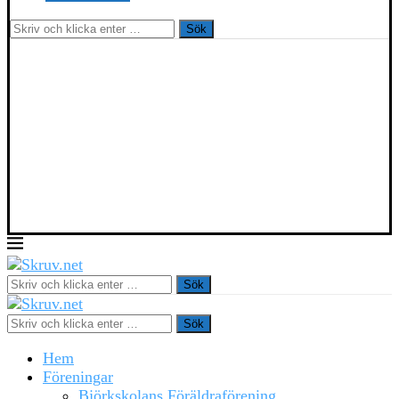
Sök
Sök
Sök
Hem
Föreningar
Björkskolans Föräldraförening