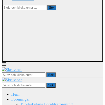
Sök
Sök
Sök
Hem
Föreningar
Björkskolans Föräldraförening