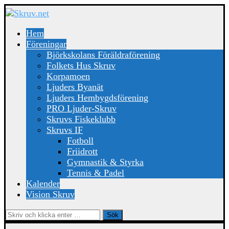
Hem
Föreningar
Björkskolans Föräldraförening
Folkets Hus Skruv
Korpamoen
Ljuders Byanät
Ljuders Hembygdsförening
PRO Ljuder-Skruv
Skruvs Fiskeklubb
Skruvs IF
Fotboll
Friidrott
Gymnastik & Styrka
Tennis & Padel
Kalender
Vision Skruv
Sök