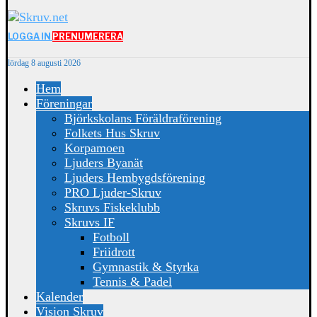
LOGGA IN
PRENUMERERA
lördag 8 augusti 2026
Hem
Föreningar
Björkskolans Föräldraförening
Folkets Hus Skruv
Korpamoen
Ljuders Byanät
Ljuders Hembygdsförening
PRO Ljuder-Skruv
Skruvs Fiskeklubb
Skruvs IF
Fotboll
Friidrott
Gymnastik & Styrka
Tennis & Padel
Kalender
Vision Skruv