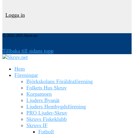
Logga in
Ⓒ 2022–2025 Skruv.net
Tillbaka till sidans topp
Hem
Föreningar
Björkskolans Föräldraförening
Folkets Hus Skruv
Korpamoen
Ljuders Byanät
Ljuders Hembygdsförening
PRO Ljuder-Skruv
Skruvs Fiskeklubb
Skruvs IF
Fotboll