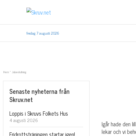
fredag 7 augusti 2026
Hem
»
Julavslutning
Senaste nyheterna från
Skruv.net
Loppis i Skruvs Folkets Hus
4 augusti 2026
Igår hade den li
lekar och vi beh
Fridrottsträningen startar igen!