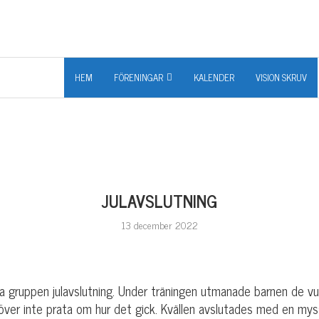
HEM
FÖRENINGAR
KALENDER
VISION SKRUV
JULAVSLUTNING
13 december 2022
lla gruppen julavslutning. Under träningen utmanade barnen de vu
över inte prata om hur det gick. Kvällen avslutades med en myss