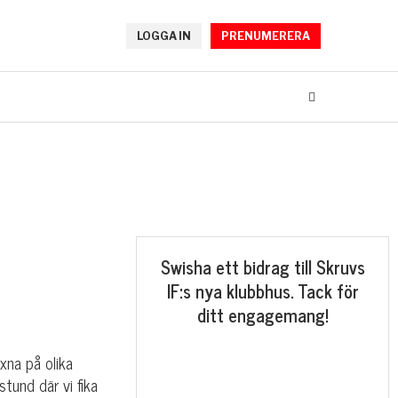
LOGGA IN
PRENUMERERA
Swisha ett bidrag till Skruvs
IF:s nya klubbhus. Tack för
ditt engagemang!
xna på olika
tund där vi fika