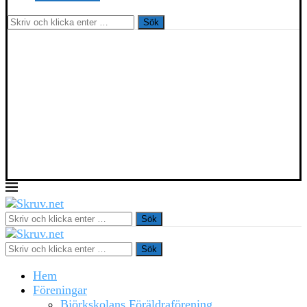
Sök
Sök
Sök
Hem
Föreningar
Björkskolans Föräldraförening