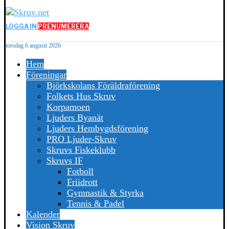
LOGGA IN
PRENUMERERA
torsdag 6 augusti 2026
Hem
Föreningar
Björkskolans Föräldraförening
Folkets Hus Skruv
Korpamoen
Ljuders Byanät
Ljuders Hembygdsförening
PRO Ljuder-Skruv
Skruvs Fiskeklubb
Skruvs IF
Fotboll
Friidrott
Gymnastik & Styrka
Tennis & Padel
Kalender
Vision Skruv