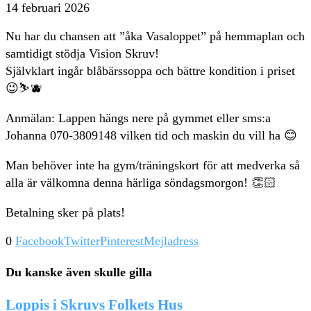
14 februari 2026
Nu har du chansen att ”åka Vasaloppet” på hemmaplan och
samtidigt stödja Vision Skruv!
Självklart ingår blåbärssoppa och bättre kondition i priset
😉⛷🫐
Anmälan: Lappen hängs nere på gymmet eller sms:a
Johanna 070-3809148 vilken tid och maskin du vill ha 😊
Man behöver inte ha gym/träningskort för att medverka så
alla är välkomna denna härliga söndagsmorgon! 👏🏻
Betalning sker på plats!
0
Facebook
Twitter
Pinterest
Mejladress
Du kanske även skulle gilla
Loppis i Skruvs Folkets Hus