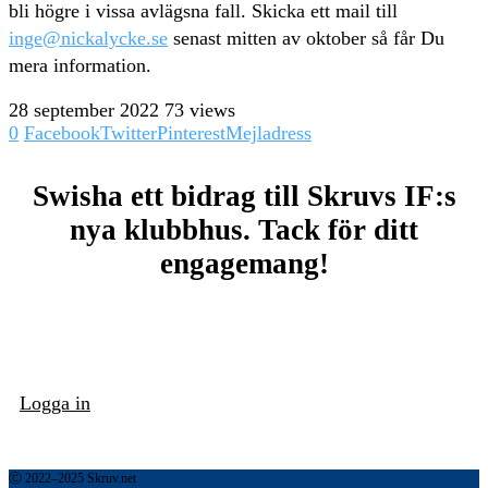
bli högre i vissa avlägsna fall. Skicka ett mail till
inge@nickalycke.se
senast mitten av oktober så får Du
mera information.
28 september 2022
73 views
0
Facebook
Twitter
Pinterest
Mejladress
Swisha ett bidrag till Skruvs IF:s
nya klubbhus. Tack för ditt
engagemang!
Logga in
Ⓒ 2022–2025 Skruv.net