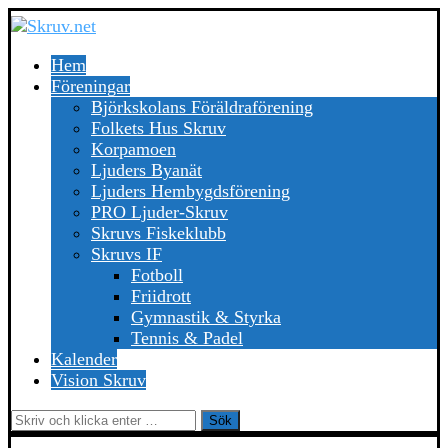
Hem
Föreningar
Björkskolans Föräldraförening
Folkets Hus Skruv
Korpamoen
Ljuders Byanät
Ljuders Hembygdsförening
PRO Ljuder-Skruv
Skruvs Fiskeklubb
Skruvs IF
Fotboll
Friidrott
Gymnastik & Styrka
Tennis & Padel
Kalender
Vision Skruv
Sök