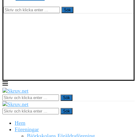
Sök
Sök
Sök
Hem
Föreningar
Björkskolans Föräldraförening