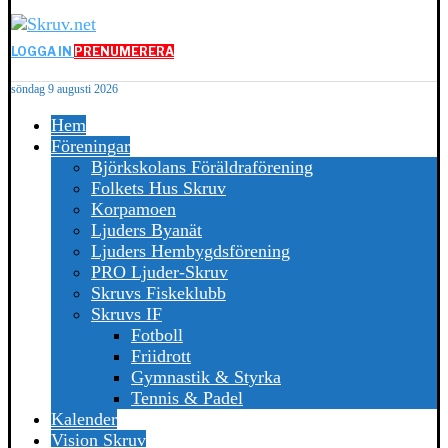
LOGGA IN
PRENUMERERA
söndag 9 augusti 2026
Hem
Föreningar
Björkskolans Föräldraförening
Folkets Hus Skruv
Korpamoen
Ljuders Byanät
Ljuders Hembygdsförening
PRO Ljuder-Skruv
Skruvs Fiskeklubb
Skruvs IF
Fotboll
Friidrott
Gymnastik & Styrka
Tennis & Padel
Kalender
Vision Skruv