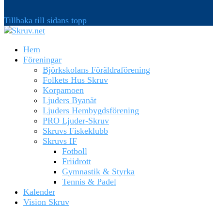
Tillbaka till sidans topp
Hem
Föreningar
Björkskolans Föräldraförening
Folkets Hus Skruv
Korpamoen
Ljuders Byanät
Ljuders Hembygdsförening
PRO Ljuder-Skruv
Skruvs Fiskeklubb
Skruvs IF
Fotboll
Friidrott
Gymnastik & Styrka
Tennis & Padel
Kalender
Vision Skruv