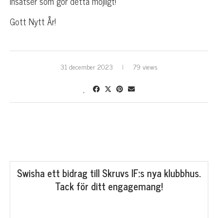
insatser som gör detta möjligt!
Gott Nytt År!
31 december 2023
79 views
Swisha ett bidrag till Skruvs IF:s nya klubbhus.
Tack för ditt engagemang!