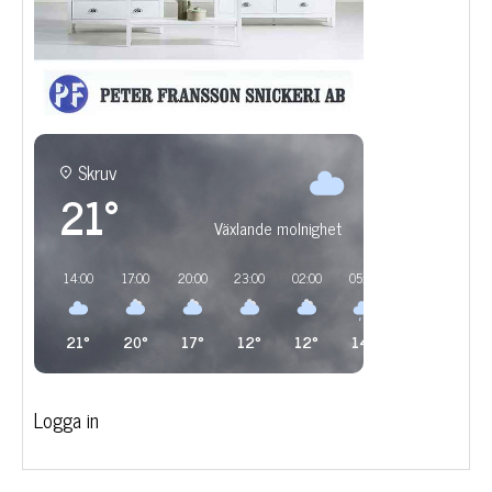
Skruv
21°
Växlande molnighet
14:00
17:00
20:00
23:00
02:00
05:00
08:00
11:00
21°
20°
17°
12°
12°
14°
17°
17°
Logga in