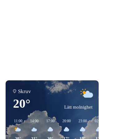
Skruv
20°
Lätt molnighet
11:00
14:00
17:00
20:00
23:00
02:00
05:00
08:00
20°
21°
20°
17°
12°
12°
14°
17°