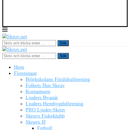
Sök
Sök
Hem
Föreningar
Björkskolans Föräldraförening
Folkets Hus Skruv
Korpamoen
Ljuders Byanät
Ljuders Hembygdsförening
PRO Ljuder-Skruv
Skruvs Fiskeklubb
Skruvs IF
Fotboll