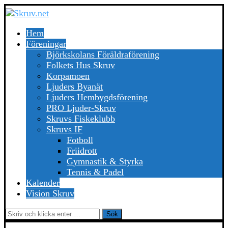
Hem
Föreningar
Björkskolans Föräldraförening
Folkets Hus Skruv
Korpamoen
Ljuders Byanät
Ljuders Hembygdsförening
PRO Ljuder-Skruv
Skruvs Fiskeklubb
Skruvs IF
Fotboll
Friidrott
Gymnastik & Styrka
Tennis & Padel
Kalender
Vision Skruv
Sök