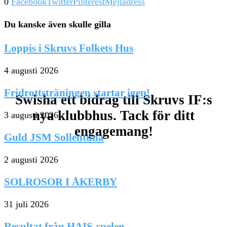
0
Facebook
Twitter
Pinterest
Mejladress
Du kanske även skulle gilla
Loppis i Skruvs Folkets Hus
4 augusti 2026
Fridrottsträningen startar igen!
Swisha ett bidrag till Skruvs IF:s
nya klubbhus. Tack för ditt
3 augusti 2026
engagemang!
Guld JSM Sollentuna
2 augusti 2026
SOLROSOR I ÅKERBY
31 juli 2026
Resultat från HAIS-spelen