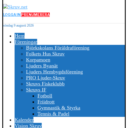
LOGGA IN
PRENUMERERA
söndag 9 augusti 2026
Hem
Föreningar
Björkskolans Föräldraförening
Folkets Hus Skruv
Korpamoen
Ljuders Byanät
Ljuders Hembygdsförening
PRO Ljuder-Skruv
Skruvs Fiskeklubb
Skruvs IF
Fotboll
Friidrott
Gymnastik & Styrka
Tennis & Padel
Kalender
Vision Skruv