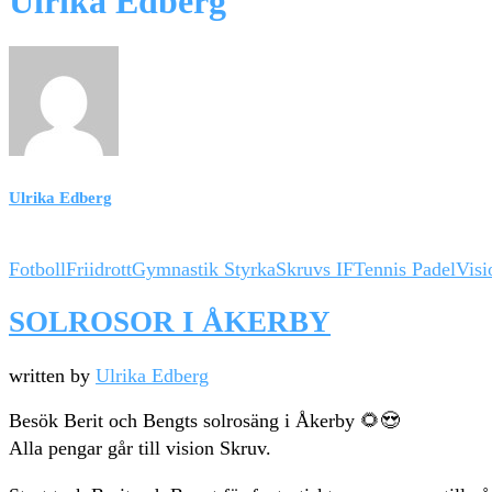
Ulrika Edberg
Ulrika Edberg
Fotboll
Friidrott
Gymnastik Styrka
Skruvs IF
Tennis Padel
Visi
SOLROSOR I ÅKERBY
written by
Ulrika Edberg
Besök Berit och Bengts solrosäng i Åkerby 🌻😍
Alla pengar går till vision Skruv.