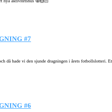
årt nya aktivitetshus 🤩🙌🏻
GNING #7
å hade vi den sjunde dragningen i årets fotbollslotteri. Ett st
GNING #6