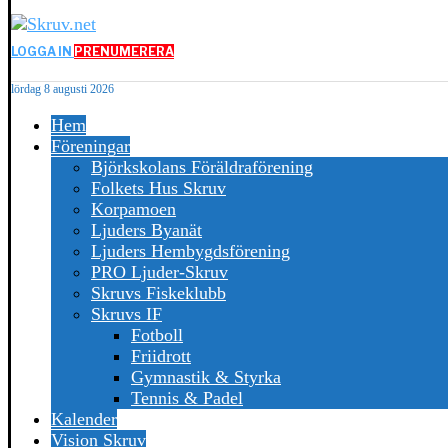
LOGGA IN
PRENUMERERA
lördag 8 augusti 2026
Hem
Föreningar
Björkskolans Föräldraförening
Folkets Hus Skruv
Korpamoen
Ljuders Byanät
Ljuders Hembygdsförening
PRO Ljuder-Skruv
Skruvs Fiskeklubb
Skruvs IF
Fotboll
Friidrott
Gymnastik & Styrka
Tennis & Padel
Kalender
Vision Skruv