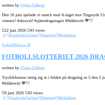
written by
Ulrika Edberg
Den 16 juni spelade vi match med A-laget mot Tingsryds United
vinnare! #skruvsif #sjättedragningen #iblåttovitt 💙🤍
22 juni 2026
43 views
0
Facebook
Twitter
Pinterest
Mejladress
Fotboll
Skruvs IF
FOTBOLLSLOTTERIET 2026 DRAGN
written by
Ulrika Edberg
Tryckfelsnisse smög sig in i bilden på dragning nr 5 den 2 
#iblåttovitt 💙🤍
9 juni 2026
43 views
0
Facebook
Twitter
Pinterest
Mejladress