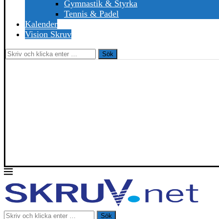
Gymnastik & Styrka
Tennis & Padel
Kalender
Vision Skruv
Sök
Sök