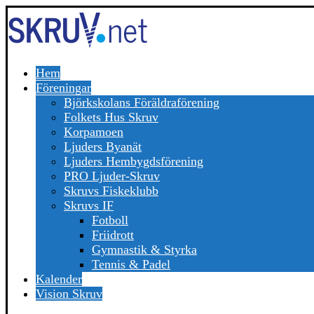
Hem
Föreningar
Björkskolans Föräldraförening
Folkets Hus Skruv
Korpamoen
Ljuders Byanät
Ljuders Hembygdsförening
PRO Ljuder-Skruv
Skruvs Fiskeklubb
Skruvs IF
Fotboll
Friidrott
Gymnastik & Styrka
Tennis & Padel
Kalender
Vision Skruv