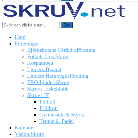
Sök
Hem
Föreningar
Björkskolans Föräldraförening
Folkets Hus Skruv
Korpamoen
Ljuders Byanät
Ljuders Hembygdsförening
PRO Ljuder-Skruv
Skruvs Fiskeklubb
Skruvs IF
Fotboll
Friidrott
Gymnastik & Styrka
Tennis & Padel
Kalender
Vision Skruv