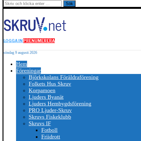
Sök
LOGGA IN
PRENUMERERA
söndag 9 augusti 2026
Hem
Föreningar
Björkskolans Föräldraförening
Folkets Hus Skruv
Korpamoen
Ljuders Byanät
Ljuders Hembygdsförening
PRO Ljuder-Skruv
Skruvs Fiskeklubb
Skruvs IF
Fotboll
Friidrott