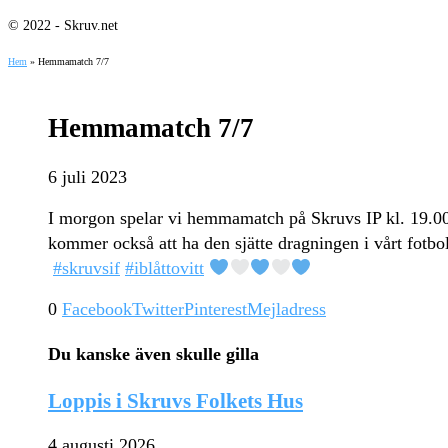
© 2022 - Skruv.net
Hem
»
Hemmamatch 7/7
Hemmamatch 7/7
6 juli 2023
I morgon spelar vi hemmamatch på Skruvs IP kl. 19.00 m
kommer också att ha den sjätte dragningen i vårt fotbol
#skruvsif
#iblåttovitt
0
Facebook
Twitter
Pinterest
Mejladress
Du kanske även skulle gilla
Loppis i Skruvs Folkets Hus
4 augusti 2026