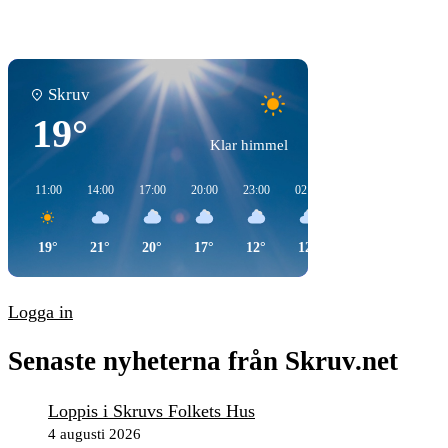
Skruv
19°
Klar himmel
11:00
14:00
17:00
20:00
23:00
02:00
05:00
08:00
19°
21°
20°
17°
12°
12°
14°
17°
Logga in
Senaste nyheterna från Skruv.net
Loppis i Skruvs Folkets Hus
4 augusti 2026