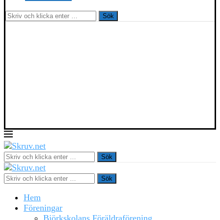
Sök
Sök
Sök
Hem
Föreningar
Björkskolans Föräldraförening