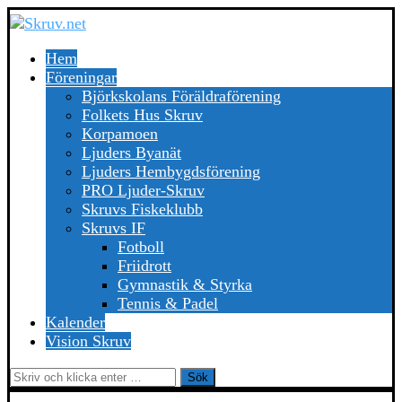
Hem
Föreningar
Björkskolans Föräldraförening
Folkets Hus Skruv
Korpamoen
Ljuders Byanät
Ljuders Hembygdsförening
PRO Ljuder-Skruv
Skruvs Fiskeklubb
Skruvs IF
Fotboll
Friidrott
Gymnastik & Styrka
Tennis & Padel
Kalender
Vision Skruv
Sök