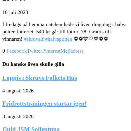
10 juli 2023
I fredags på hemmamatchen hade vi även dragning i halva
potten lotteriet. 540 kr går till lottnr. 78. Grattis till
vinnaren!
#skruvsif
#halvapotten
⚽️⚽️💙🤍💙⚽️⚽️
0
Facebook
Twitter
Pinterest
Mejladress
Du kanske även skulle gilla
Loppis i Skruvs Folkets Hus
4 augusti 2026
Fridrottsträningen startar igen!
3 augusti 2026
Guld JSM Sollentuna