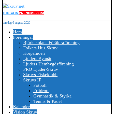
LOGGA IN
PRENUMERERA
torsdag 6 augusti 2026
Hem
Föreningar
Björkskolans Föräldraförening
Folkets Hus Skruv
Korpamoen
Ljuders Byanät
Ljuders Hembygdsförening
PRO Ljuder-Skruv
Skruvs Fiskeklubb
Skruvs IF
Fotboll
Friidrott
Gymnastik & Styrka
Tennis & Padel
Kalender
Vision Skruv