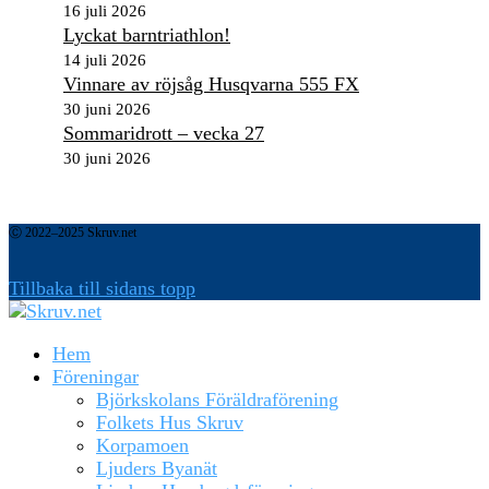
16 juli 2026
Lyckat barntriathlon!
14 juli 2026
Vinnare av röjsåg Husqvarna 555 FX
30 juni 2026
Sommaridrott – vecka 27
30 juni 2026
Ⓒ 2022–2025 Skruv.net
Tillbaka till sidans topp
Hem
Föreningar
Björkskolans Föräldraförening
Folkets Hus Skruv
Korpamoen
Ljuders Byanät