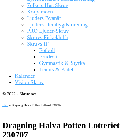
Folkets Hus Skruv
Korpamoen
Ljuders Byanät
Ljuders Hembygdsförening
PRO Ljuder-Skruv
Skruvs Fiskeklubb
Skruvs IF
Fotboll
Friidrott
Gymnastik & Styrka
Tennis & Padel
Kalender
Vision Skruv
© 2022 - Skruv.net
Hem
»
Dragning Halva Potten Lotteriet 230707
Dragning Halva Potten Lotteriet
230707