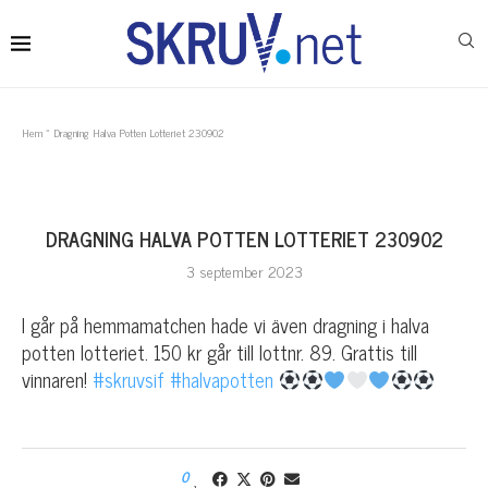
Hem
»
Dragning Halva Potten Lotteriet 230902
DRAGNING HALVA POTTEN LOTTERIET 230902
3 september 2023
I går på hemmamatchen hade vi även dragning i halva
potten lotteriet. 150 kr går till lottnr. 89. Grattis till
vinnaren!
#skruvsif
#halvapotten
0