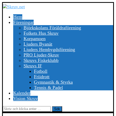
Hem
Föreningar
Björkskolans Föräldraförening
Folkets Hus Skruv
Korpamoen
Ljuders Byanät
Ljuders Hembygdsförening
PRO Ljuder-Skruv
Skruvs Fiskeklubb
Skruvs IF
Fotboll
Friidrott
Gymnastik & Styrka
Tennis & Padel
Kalender
Vision Skruv
Sök