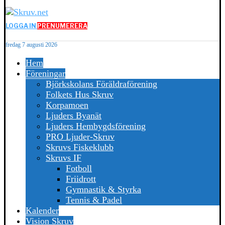
LOGGA IN
PRENUMERERA
fredag 7 augusti 2026
Hem
Föreningar
Björkskolans Föräldraförening
Folkets Hus Skruv
Korpamoen
Ljuders Byanät
Ljuders Hembygdsförening
PRO Ljuder-Skruv
Skruvs Fiskeklubb
Skruvs IF
Fotboll
Friidrott
Gymnastik & Styrka
Tennis & Padel
Kalender
Vision Skruv