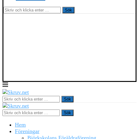
Sök
Sök
Sök
Hem
Föreningar
Björkskolans Föräldraförening