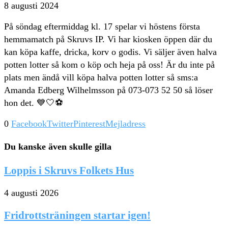
8 augusti 2024
På söndag eftermiddag kl. 17 spelar vi höstens första
hemmamatch på Skruvs IP. Vi har kiosken öppen där du
kan köpa kaffe, dricka, korv o godis. Vi säljer även halva
potten lotter så kom o köp och heja på oss! Är du inte på
plats men ändå vill köpa halva potten lotter så sms:a
Amanda Edberg Wilhelmsson på 073-073 52 50 så löser
hon det. 💙🤍⚽️
0
Facebook
Twitter
Pinterest
Mejladress
Du kanske även skulle gilla
Loppis i Skruvs Folkets Hus
4 augusti 2026
Fridrottsträningen startar igen!