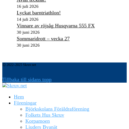
16 juli 2026
Lyckat barntriathlon!
14 juli 2026
Vinnare av röjsåg Husqvarna 555 FX
30 juni 2026
Sommaridrott – vecka 27
30 juni 2026
Ⓒ 2022–2025 Skruv.net
Tillbaka till sidans topp
Hem
Föreningar
Björkskolans Föräldraförening
Folkets Hus Skruv
Korpamoen
Ljuders Byanät