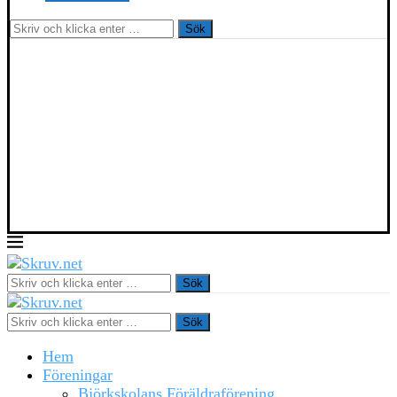
Sök
Sök
Sök
Hem
Föreningar
Björkskolans Föräldraförening