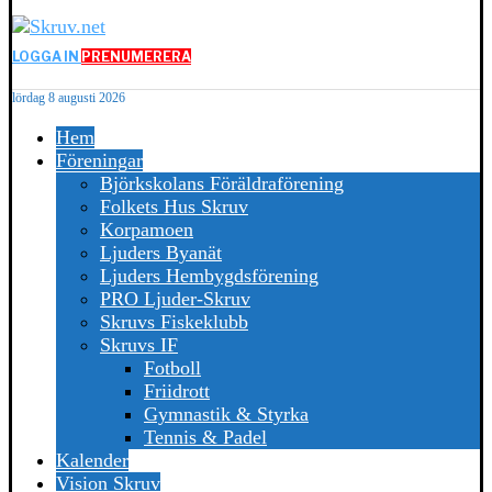
LOGGA IN
PRENUMERERA
lördag 8 augusti 2026
Hem
Föreningar
Björkskolans Föräldraförening
Folkets Hus Skruv
Korpamoen
Ljuders Byanät
Ljuders Hembygdsförening
PRO Ljuder-Skruv
Skruvs Fiskeklubb
Skruvs IF
Fotboll
Friidrott
Gymnastik & Styrka
Tennis & Padel
Kalender
Vision Skruv