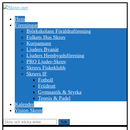
Hem
Föreningar
Björkskolans Föräldraförening
Folkets Hus Skruv
Korpamoen
Ljuders Byanät
Ljuders Hembygdsförening
PRO Ljuder-Skruv
Skruvs Fiskeklubb
Skruvs IF
Fotboll
Friidrott
Gymnastik & Styrka
Tennis & Padel
Kalender
Vision Skruv
Sök