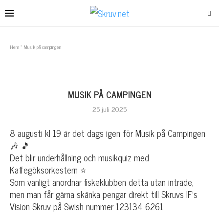
Hem
»
Musik på campingen
MUSIK PÅ CAMPINGEN
25 juli 2025
8 augusti kl 19 är det dags igen för Musik på Campingen
🎶 🎵
Det blir underhållning och musikquiz med
Kaffegöksorkestern ⭐️
Som vanligt anordnar fiskeklubben detta utan inträde,
men man får gärna skänka pengar direkt till Skruvs IF’s
Vision Skruv på Swish nummer 123134 6261