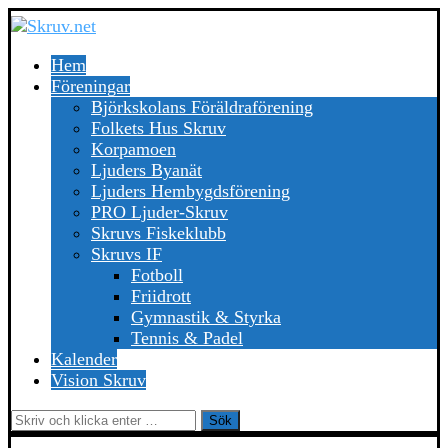
Hem
Föreningar
Björkskolans Föräldraförening
Folkets Hus Skruv
Korpamoen
Ljuders Byanät
Ljuders Hembygdsförening
PRO Ljuder-Skruv
Skruvs Fiskeklubb
Skruvs IF
Fotboll
Friidrott
Gymnastik & Styrka
Tennis & Padel
Kalender
Vision Skruv
Sök