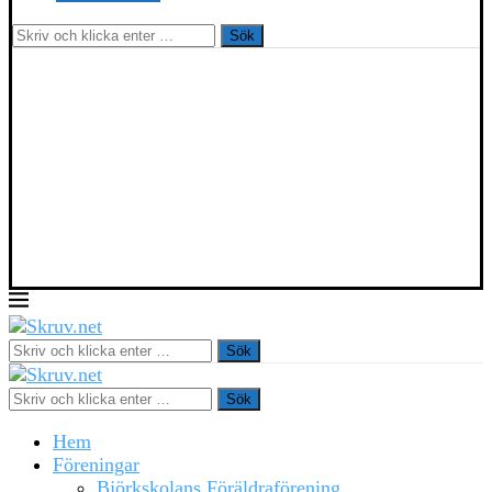
Sök
Sök
Sök
Hem
Föreningar
Björkskolans Föräldraförening