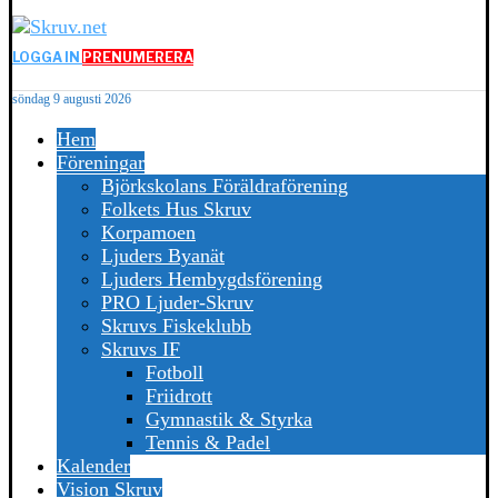
LOGGA IN
PRENUMERERA
söndag 9 augusti 2026
Hem
Föreningar
Björkskolans Föräldraförening
Folkets Hus Skruv
Korpamoen
Ljuders Byanät
Ljuders Hembygdsförening
PRO Ljuder-Skruv
Skruvs Fiskeklubb
Skruvs IF
Fotboll
Friidrott
Gymnastik & Styrka
Tennis & Padel
Kalender
Vision Skruv