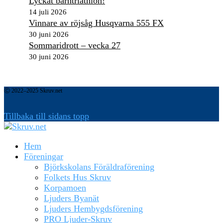
Lyckat barntriathlon!
14 juli 2026
Vinnare av röjsåg Husqvarna 555 FX
30 juni 2026
Sommaridrott – vecka 27
30 juni 2026
Ⓒ 2022–2025 Skruv.net
Tillbaka till sidans topp
Hem
Föreningar
Björkskolans Föräldraförening
Folkets Hus Skruv
Korpamoen
Ljuders Byanät
Ljuders Hembygdsförening
PRO Ljuder-Skruv