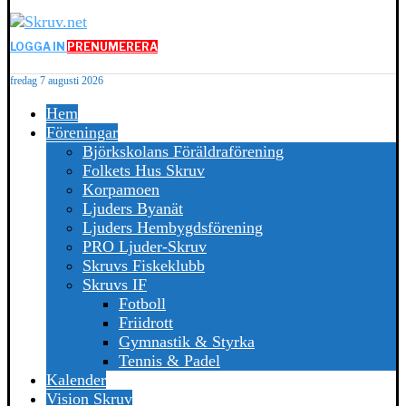
LOGGA IN
PRENUMERERA
fredag 7 augusti 2026
Hem
Föreningar
Björkskolans Föräldraförening
Folkets Hus Skruv
Korpamoen
Ljuders Byanät
Ljuders Hembygdsförening
PRO Ljuder-Skruv
Skruvs Fiskeklubb
Skruvs IF
Fotboll
Friidrott
Gymnastik & Styrka
Tennis & Padel
Kalender
Vision Skruv