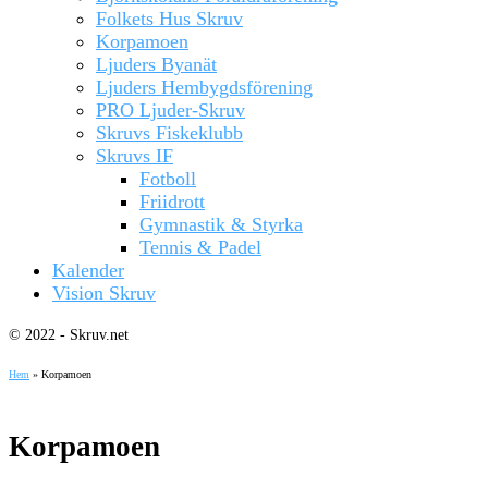
Folkets Hus Skruv
Korpamoen
Ljuders Byanät
Ljuders Hembygdsförening
PRO Ljuder-Skruv
Skruvs Fiskeklubb
Skruvs IF
Fotboll
Friidrott
Gymnastik & Styrka
Tennis & Padel
Kalender
Vision Skruv
© 2022 - Skruv.net
Hem
»
Korpamoen
Korpamoen