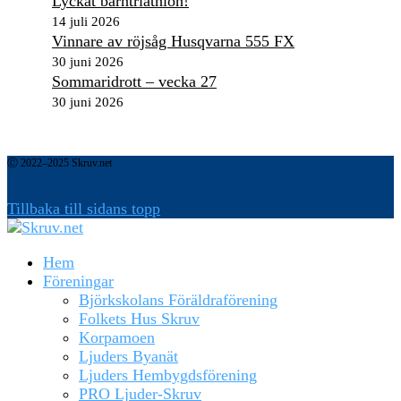
Lyckat barntriathlon!
14 juli 2026
Vinnare av röjsåg Husqvarna 555 FX
30 juni 2026
Sommaridrott – vecka 27
30 juni 2026
Ⓒ 2022–2025 Skruv.net
Tillbaka till sidans topp
Hem
Föreningar
Björkskolans Föräldraförening
Folkets Hus Skruv
Korpamoen
Ljuders Byanät
Ljuders Hembygdsförening
PRO Ljuder-Skruv