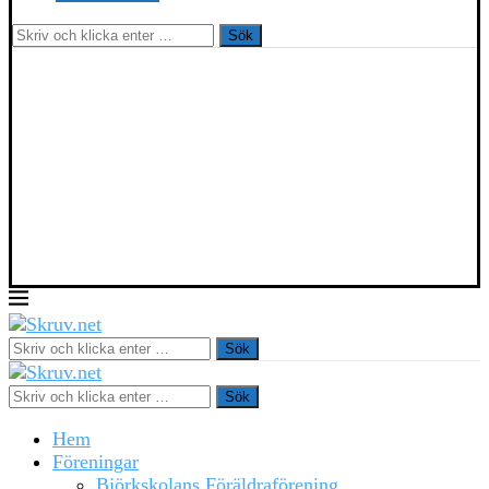
Sök
Sök
Sök
Hem
Föreningar
Björkskolans Föräldraförening