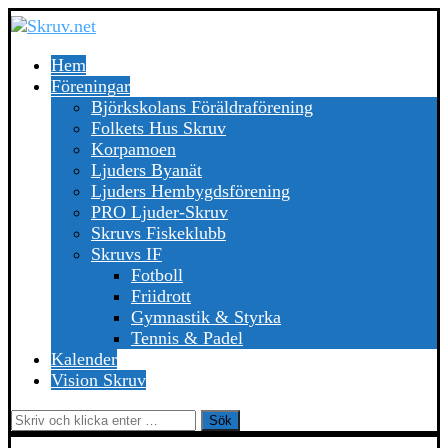
Hem
Föreningar
Björkskolans Föräldraförening
Folkets Hus Skruv
Korpamoen
Ljuders Byanät
Ljuders Hembygdsförening
PRO Ljuder-Skruv
Skruvs Fiskeklubb
Skruvs IF
Fotboll
Friidrott
Gymnastik & Styrka
Tennis & Padel
Kalender
Vision Skruv
Sök