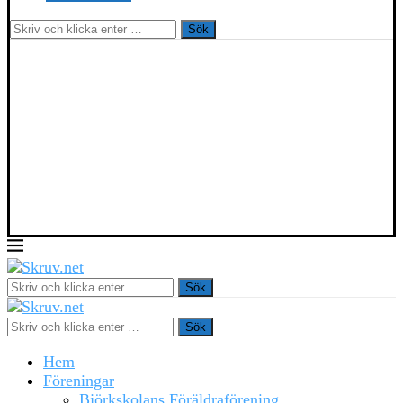
Sök
Sök
Sök
Hem
Föreningar
Björkskolans Föräldraförening