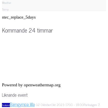
Weather
Temp
stec_replace_5days
Kommande 24 timmar
Powered by openweathermap.org
Liknande event
Barngympa lilla
02
Oktober
Okt
2023
17:00
-
18:00
Parkvägen 7,
Featured