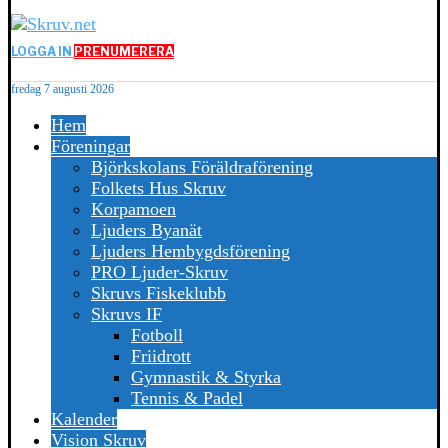
LOGGA IN
PRENUMERERA
fredag 7 augusti 2026
Hem
Föreningar
Björkskolans Föräldraförening
Folkets Hus Skruv
Korpamoen
Ljuders Byanät
Ljuders Hembygdsförening
PRO Ljuder-Skruv
Skruvs Fiskeklubb
Skruvs IF
Fotboll
Friidrott
Gymnastik & Styrka
Tennis & Padel
Kalender
Vision Skruv