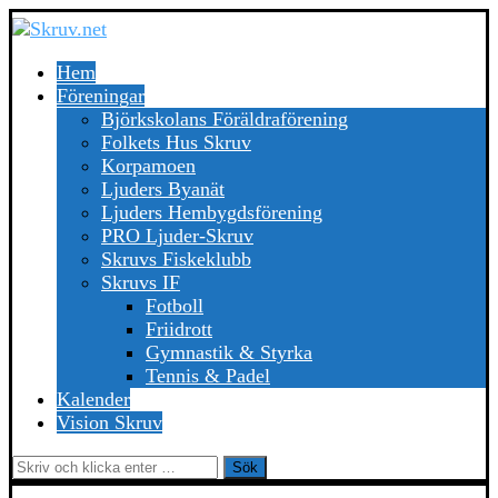
Hem
Föreningar
Björkskolans Föräldraförening
Folkets Hus Skruv
Korpamoen
Ljuders Byanät
Ljuders Hembygdsförening
PRO Ljuder-Skruv
Skruvs Fiskeklubb
Skruvs IF
Fotboll
Friidrott
Gymnastik & Styrka
Tennis & Padel
Kalender
Vision Skruv
Sök