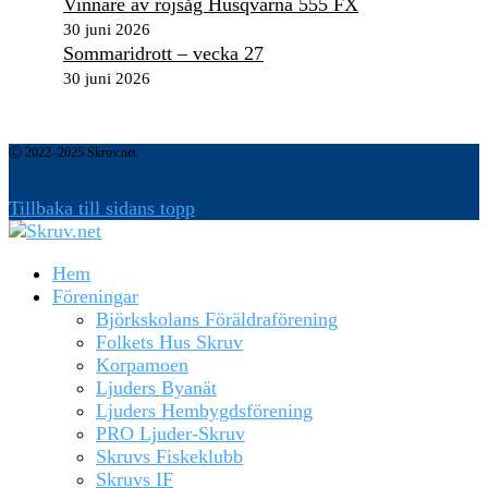
Vinnare av röjsåg Husqvarna 555 FX
30 juni 2026
Sommaridrott – vecka 27
30 juni 2026
Ⓒ 2022–2025 Skruv.net
Tillbaka till sidans topp
Hem
Föreningar
Björkskolans Föräldraförening
Folkets Hus Skruv
Korpamoen
Ljuders Byanät
Ljuders Hembygdsförening
PRO Ljuder-Skruv
Skruvs Fiskeklubb
Skruvs IF