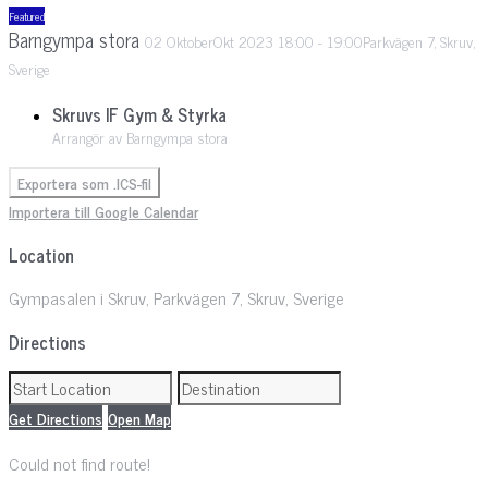
Featured
Barngympa stora
02
Oktober
Okt
2023
18:00
-
19:00
Parkvägen 7, Skruv,
Sverige
Skruvs IF Gym & Styrka
Arrangör av Barngympa stora
Exportera som .ICS-fil
Importera till Google Calendar
Location
Gympasalen i Skruv, Parkvägen 7, Skruv, Sverige
Directions
Get Directions
Open Map
Could not find route!