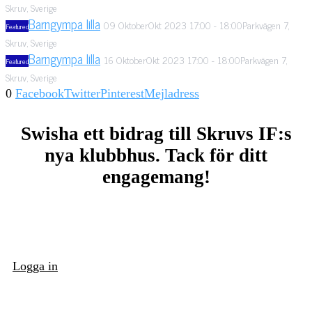
Skruv, Sverige
Barngympa lilla
09
Oktober
Okt
2023
17:00
-
18:00
Parkvägen 7,
Featured
Skruv, Sverige
Barngympa lilla
16
Oktober
Okt
2023
17:00
-
18:00
Parkvägen 7,
Featured
Skruv, Sverige
0
Facebook
Twitter
Pinterest
Mejladress
Swisha ett bidrag till Skruvs IF:s
nya klubbhus. Tack för ditt
engagemang!
Logga in