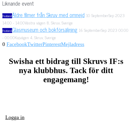
Liknande event
Äldre filmer från Skruv med omnejd
10
September
Sep
2023
Featured
14:00
-
14:00
Västra vägen 8, Skruv, Sverige
Glasmuseum och bokförsäljning
16
September
Sep
2023
00:00
Featured
-
00:00
Kajvägen 4, Skruv, Sverige
0
Facebook
Twitter
Pinterest
Mejladress
Swisha ett bidrag till Skruvs IF:s
nya klubbhus. Tack för ditt
engagemang!
Logga in