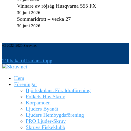
Vinnare av röjsåg Husqvarna 555 FX
30 juni 2026
Sommaridrott – vecka 27
30 juni 2026
Ⓒ 2022–2025 Skruv.net
Tillbaka till sidans topp
Hem
Föreningar
Björkskolans Föräldraförening
Folkets Hus Skruv
Korpamoen
Ljuders Byanät
Ljuders Hembygdsförening
PRO Ljuder-Skruv
Skruvs Fiskeklubb