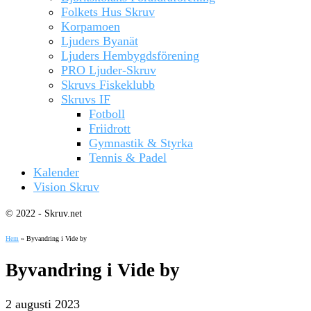
Folkets Hus Skruv
Korpamoen
Ljuders Byanät
Ljuders Hembygdsförening
PRO Ljuder-Skruv
Skruvs Fiskeklubb
Skruvs IF
Fotboll
Friidrott
Gymnastik & Styrka
Tennis & Padel
Kalender
Vision Skruv
© 2022 - Skruv.net
Hem
»
Byvandring i Vide by
Byvandring i Vide by
2 augusti 2023