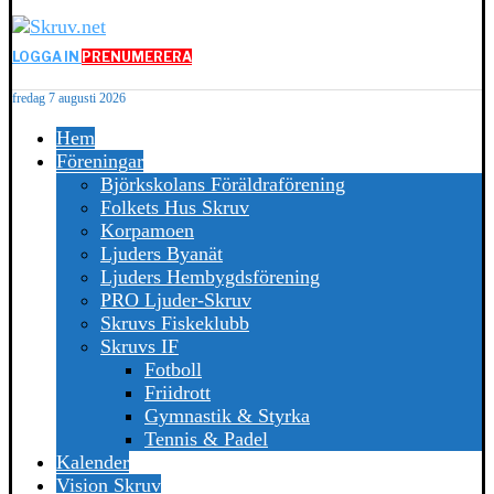
LOGGA IN
PRENUMERERA
fredag 7 augusti 2026
Hem
Föreningar
Björkskolans Föräldraförening
Folkets Hus Skruv
Korpamoen
Ljuders Byanät
Ljuders Hembygdsförening
PRO Ljuder-Skruv
Skruvs Fiskeklubb
Skruvs IF
Fotboll
Friidrott
Gymnastik & Styrka
Tennis & Padel
Kalender
Vision Skruv