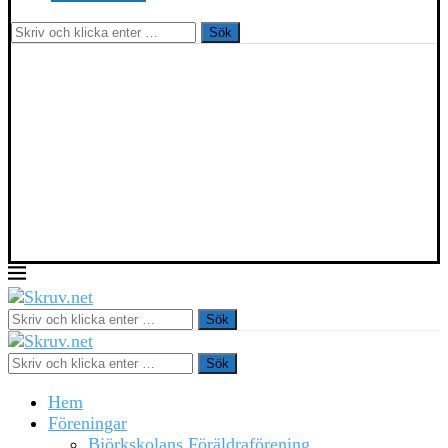
Sök
Sök
Sök
Hem
Föreningar
Björkskolans Föräldraförening