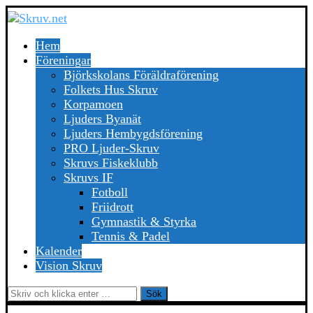
Hem
Föreningar
Björkskolans Föräldraförening
Folkets Hus Skruv
Korpamoen
Ljuders Byanät
Ljuders Hembygdsförening
PRO Ljuder-Skruv
Skruvs Fiskeklubb
Skruvs IF
Fotboll
Friidrott
Gymnastik & Styrka
Tennis & Padel
Kalender
Vision Skruv
Sök