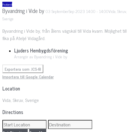
Featured
Byvandring i Vide by
03
September
Sep
2023
14:00
-
14:00
Vida, Skruv,
Sverige
Byvandring i Vide by, från ålens vägskäl till Vida kvarn. Möjlighet till
fika på Ateljé Vidagård.
Ljuders Hembygdsförening
Arrangör av Byvandring i Vide by
Exportera som .ICS-fil
Importera till Google Calendar
Location
Vida, Skruv, Sverige
Directions