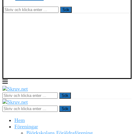
Sök
Sök
Sök
Hem
Föreningar
Björkskolans Föräldraförening