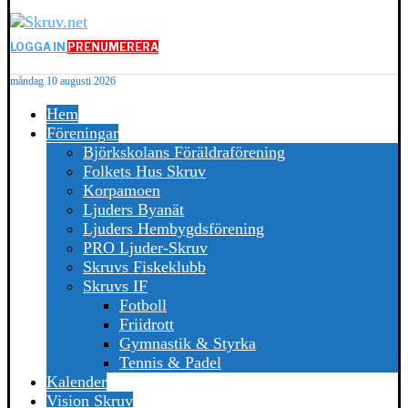
LOGGA IN
PRENUMERERA
måndag 10 augusti 2026
Hem
Föreningar
Björkskolans Föräldraförening
Folkets Hus Skruv
Korpamoen
Ljuders Byanät
Ljuders Hembygdsförening
PRO Ljuder-Skruv
Skruvs Fiskeklubb
Skruvs IF
Fotboll
Friidrott
Gymnastik & Styrka
Tennis & Padel
Kalender
Vision Skruv