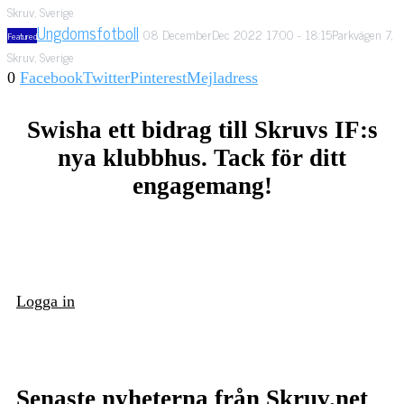
Skruv, Sverige
Ungdomsfotboll
08
December
Dec
2022
17:00
-
18:15
Parkvägen 7,
Featured
Skruv, Sverige
0
Facebook
Twitter
Pinterest
Mejladress
Swisha ett bidrag till Skruvs IF:s
nya klubbhus. Tack för ditt
engagemang!
Logga in
Senaste nyheterna från Skruv.net