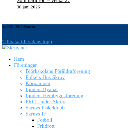
Sommaridrott – vecka 27
30 juni 2026
Ⓒ 2022–2025 Skruv.net
Tillbaka till sidans topp
Hem
Föreningar
Björkskolans Föräldraförening
Folkets Hus Skruv
Korpamoen
Ljuders Byanät
Ljuders Hembygdsförening
PRO Ljuder-Skruv
Skruvs Fiskeklubb
Skruvs IF
Fotboll
Friidrott