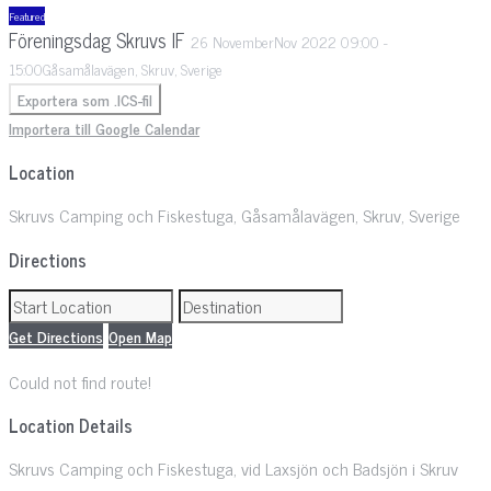
Featured
Föreningsdag Skruvs IF
26
November
Nov
2022
09:00
-
15:00
Gåsamålavägen, Skruv, Sverige
Exportera som .ICS-fil
Importera till Google Calendar
Location
Skruvs Camping och Fiskestuga, Gåsamålavägen, Skruv, Sverige
Directions
Get Directions
Open Map
Could not find route!
Location Details
Skruvs Camping och Fiskestuga, vid Laxsjön och Badsjön i Skruv