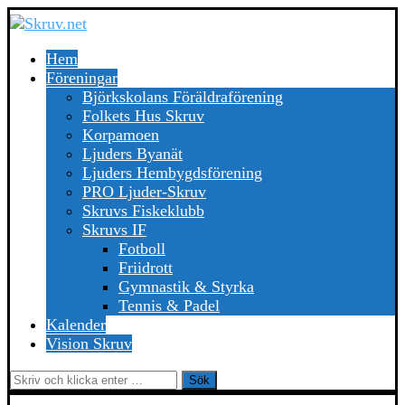
Hem
Föreningar
Björkskolans Föräldraförening
Folkets Hus Skruv
Korpamoen
Ljuders Byanät
Ljuders Hembygdsförening
PRO Ljuder-Skruv
Skruvs Fiskeklubb
Skruvs IF
Fotboll
Friidrott
Gymnastik & Styrka
Tennis & Padel
Kalender
Vision Skruv
Sök