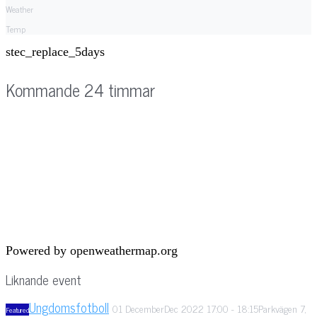
Weather
Temp
stec_replace_5days
Kommande 24 timmar
Powered by openweathermap.org
Liknande event
Ungdomsfotboll
01
December
Dec
2022
17:00
-
18:15
Parkvägen 7,
Featured