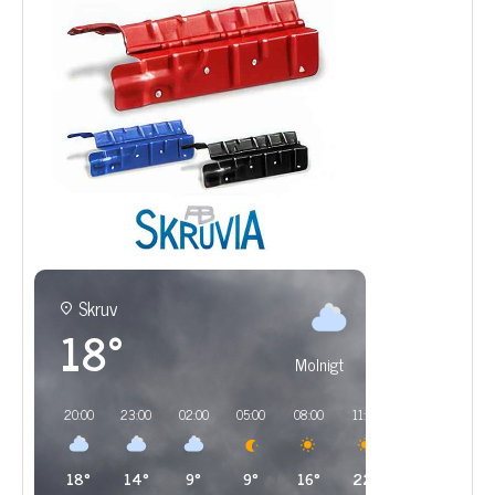
Skruv
18°
Molnigt
20:00
23:00
02:00
05:00
08:00
11:00
14:00
17:00
18°
14°
9°
9°
16°
22°
21°
20°