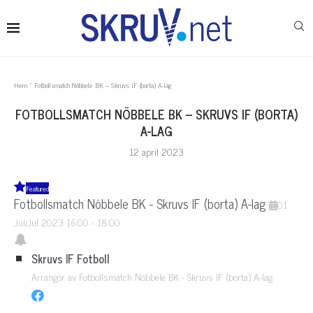
Hem
»
Fotbollsmatch Nöbbele BK – Skruvs IF (borta) A-lag
FOTBOLLSMATCH NÖBBELE BK – SKRUVS IF (BORTA)
A-LAG
12 april 2023
Featured
Fotbollsmatch Nöbbele BK - Skruvs IF (borta) A-lag
01
Juli
Jul
2023
16:00
-
18:00
Skruvs IF Fotboll
Arrangör av Fotbollsmatch Nöbbele BK - Skruvs IF (borta) A-lag