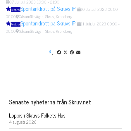
07
Juli
Jul
2023
19:00
-
21:00
Spontanidrott på Skruvs IP
10
Juli
Jul
2023
00:00
-
Featured
00:00
Gåsamålavägen, Skruv, Kronoberg
Spontanidrott på Skruvs IP
11
Juli
Jul
2023
00:00
-
Featured
00:00
Gåsamålavägen, Skruv, Kronoberg
0
Senaste nyheterna från Skruv.net
Loppis i Skruvs Folkets Hus
4 augusti 2026