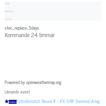
Date
Weather
Temp
stec_replace_5days
Kommande 24 timmar
Powered by openweathermap.org
Liknande event
Fotbollsmatch Skruvs IF - IFK S-RIF (hemma) A-lag
Featured