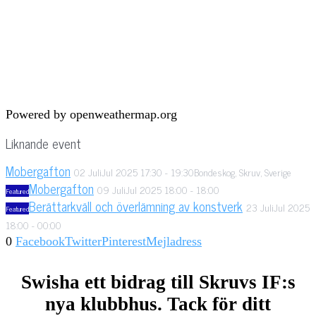
Powered by openweathermap.org
Liknande event
Mobergafton
02
Juli
Jul
2025
17:30
-
19:30
Bondeskog, Skruv, Sverige
Mobergafton
09
Juli
Jul
2025
18:00
-
18:00
Featured
Berättarkväll och överlämning av konstverk
23
Juli
Jul
2025
Featured
18:00
-
00:00
0
Facebook
Twitter
Pinterest
Mejladress
Swisha ett bidrag till Skruvs IF:s
nya klubbhus. Tack för ditt