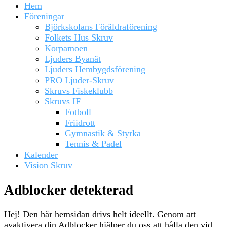
Hem
Föreningar
Björkskolans Föräldraförening
Folkets Hus Skruv
Korpamoen
Ljuders Byanät
Ljuders Hembygdsförening
PRO Ljuder-Skruv
Skruvs Fiskeklubb
Skruvs IF
Fotboll
Friidrott
Gymnastik & Styrka
Tennis & Padel
Kalender
Vision Skruv
Adblocker detekterad
Hej! Den här hemsidan drivs helt ideellt. Genom att
avaktivera din Adblocker hjälper du oss att hålla den vid