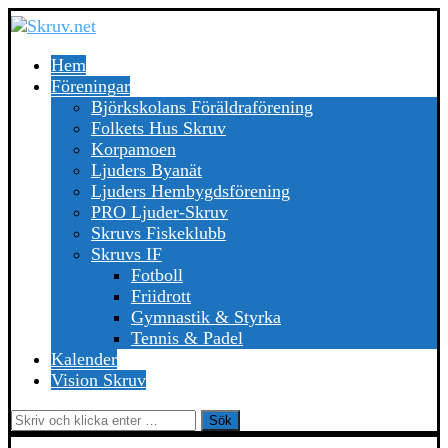
Hem
Föreningar
Björkskolans Föräldraförening
Folkets Hus Skruv
Korpamoen
Ljuders Byanät
Ljuders Hembygdsförening
PRO Ljuder-Skruv
Skruvs Fiskeklubb
Skruvs IF
Fotboll
Friidrott
Gymnastik & Styrka
Tennis & Padel
Kalender
Vision Skruv
Sök