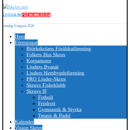
LOGGA IN
PRENUMERERA
söndag 9 augusti 2026
Hem
Föreningar
Björkskolans Föräldraförening
Folkets Hus Skruv
Korpamoen
Ljuders Byanät
Ljuders Hembygdsförening
PRO Ljuder-Skruv
Skruvs Fiskeklubb
Skruvs IF
Fotboll
Friidrott
Gymnastik & Styrka
Tennis & Padel
Kalender
Vision Skruv