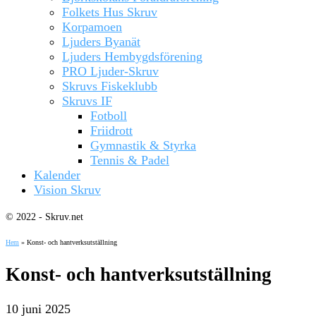
Folkets Hus Skruv
Korpamoen
Ljuders Byanät
Ljuders Hembygdsförening
PRO Ljuder-Skruv
Skruvs Fiskeklubb
Skruvs IF
Fotboll
Friidrott
Gymnastik & Styrka
Tennis & Padel
Kalender
Vision Skruv
© 2022 - Skruv.net
Hem
»
Konst- och hantverksutställning
Konst- och hantverksutställning
10 juni 2025