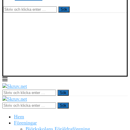
Sök
Sök
Sök
Hem
Föreningar
Björkskolans Föräldraförening