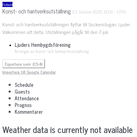
Featured
Konst- och hantverksutställning
23
Juni
Jun
2025
12:00
-
17:00
Konst- och hantverksutställningen flyttar till Sockenstugan, Ljuder.
Välkommen att delta. Utställningen pågår till den 7 juli.
Ljuders Hembygdsförening
Arrangör av Konst- och hantverksutställning
Exportera som .ICS-fil
Importera till Google Calendar
Schedule
Guests
Attendance
Prognos
Kommentarer
Weather data is currently not available