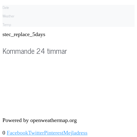
Date
Weather
Temp
stec_replace_5days
Kommande 24 timmar
Powered by openweathermap.org
0
Facebook
Twitter
Pinterest
Mejladress