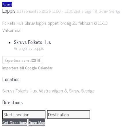
Featured
Loppis
21
Februari
Feb
2026
11:00
-
13:00
Västra vägen 8, Skruv, Sverige
Folkets Hus Skruv loppis öppet lördag 21 februari kl 11-13.
Välkomna!
Skruvs Folkets Hus
Arrangör av Loppis
Exportera som .ICS-fil
Importera till Google Calendar
Location
Skruvs Folkets Hus, Västra vägen 8, Skruv, Sverige
Directions
Get Directions
Open Map