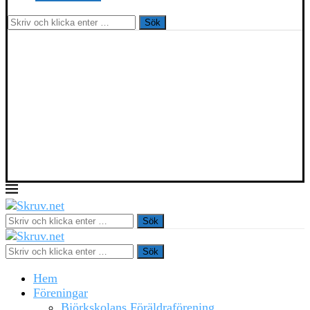
Sök
Sök
Sök
Hem
Föreningar
Björkskolans Föräldraförening