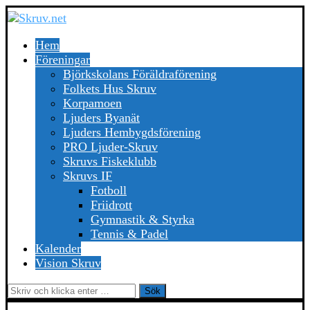
Hem
Föreningar
Björkskolans Föräldraförening
Folkets Hus Skruv
Korpamoen
Ljuders Byanät
Ljuders Hembygdsförening
PRO Ljuder-Skruv
Skruvs Fiskeklubb
Skruvs IF
Fotboll
Friidrott
Gymnastik & Styrka
Tennis & Padel
Kalender
Vision Skruv
Sök