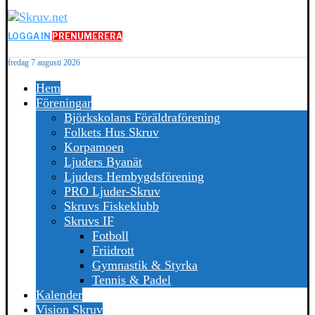
LOGGA IN
PRENUMERERA
fredag 7 augusti 2026
Hem
Föreningar
Björkskolans Föräldraförening
Folkets Hus Skruv
Korpamoen
Ljuders Byanät
Ljuders Hembygdsförening
PRO Ljuder-Skruv
Skruvs Fiskeklubb
Skruvs IF
Fotboll
Friidrott
Gymnastik & Styrka
Tennis & Padel
Kalender
Vision Skruv