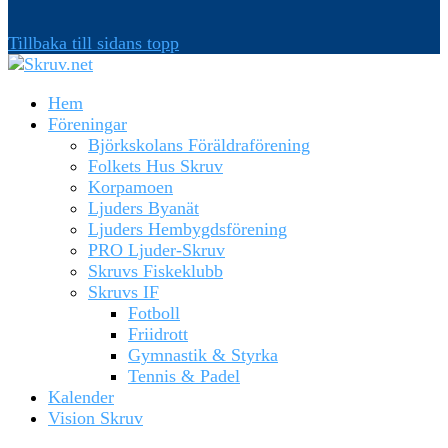
Tillbaka till sidans topp
Hem
Föreningar
Björkskolans Föräldraförening
Folkets Hus Skruv
Korpamoen
Ljuders Byanät
Ljuders Hembygdsförening
PRO Ljuder-Skruv
Skruvs Fiskeklubb
Skruvs IF
Fotboll
Friidrott
Gymnastik & Styrka
Tennis & Padel
Kalender
Vision Skruv