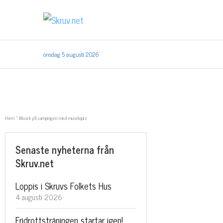
onsdag 5 augusti 2026
Hem
»
Musik på campingen med musikquiz
Senaste nyheterna från
Skruv.net
Loppis i Skruvs Folkets Hus
4 augusti 2026
Fridrottsträningen startar igen!