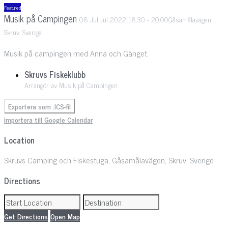
Featured
Musik på Campingen
08
Juli
Jul
2022
18:30
-
20:00
Gåsamålavägen,
Skruv, Sverige
Musik på campingen med Anna och Gänget.
Skruvs Fiskeklubb
Arrangör av Musik på Campingen
Exportera som .ICS-fil
Importera till Google Calendar
Location
Skruvs Camping och Fiskestuga, Gåsamålavägen, Skruv, Sverige
Directions
Get Directions
Open Map