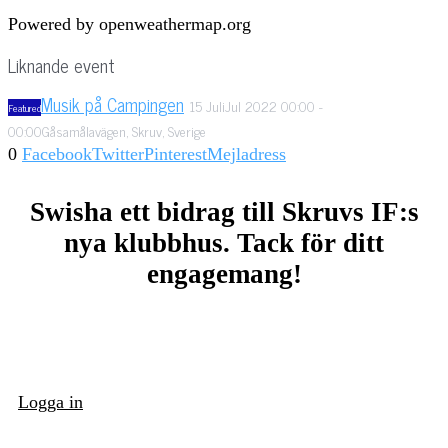
Powered by openweathermap.org
Liknande event
Musik på Campingen
15
Juli
Jul
2022
00:00
-
Featured
00:00
Gåsamålavägen, Skruv, Sverige
0
Facebook
Twitter
Pinterest
Mejladress
Swisha ett bidrag till Skruvs IF:s
nya klubbhus. Tack för ditt
engagemang!
Logga in