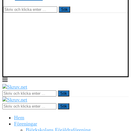
Sök
Sök
Sök
Hem
Föreningar
Björkskolans Föräldraförening