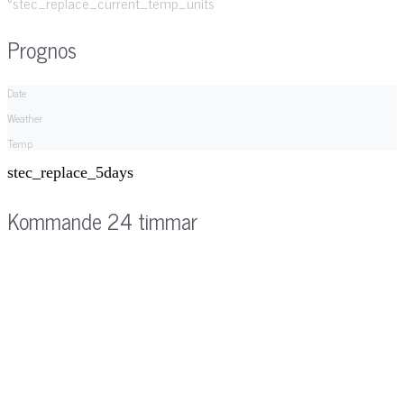
°stec_replace_current_temp_units
Prognos
Date
Weather
Temp
stec_replace_5days
Kommande 24 timmar