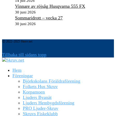
14 juli 2026
Vinnare av röjsåg Husqvarna 555 FX
30 juni 2026
Sommaridrott – vecka 27
30 juni 2026
Ⓒ 2022–2025 Skruv.net
Tillbaka till sidans topp
Hem
Föreningar
Björkskolans Föräldraförening
Folkets Hus Skruv
Korpamoen
Ljuders Byanät
Ljuders Hembygdsförening
PRO Ljuder-Skruv
Skruvs Fiskeklubb