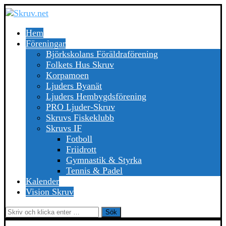
Hem
Föreningar
Björkskolans Föräldraförening
Folkets Hus Skruv
Korpamoen
Ljuders Byanät
Ljuders Hembygdsförening
PRO Ljuder-Skruv
Skruvs Fiskeklubb
Skruvs IF
Fotboll
Friidrott
Gymnastik & Styrka
Tennis & Padel
Kalender
Vision Skruv
Sök