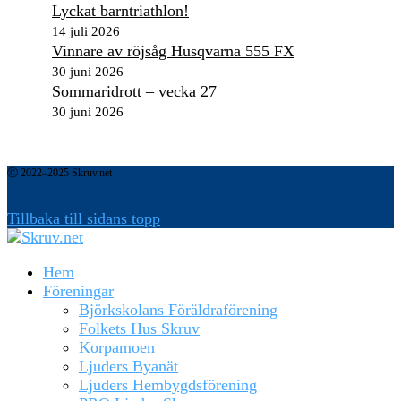
Lyckat barntriathlon!
14 juli 2026
Vinnare av röjsåg Husqvarna 555 FX
30 juni 2026
Sommaridrott – vecka 27
30 juni 2026
Ⓒ 2022–2025 Skruv.net
Tillbaka till sidans topp
Hem
Föreningar
Björkskolans Föräldraförening
Folkets Hus Skruv
Korpamoen
Ljuders Byanät
Ljuders Hembygdsförening