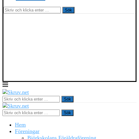
Sök
Sök
Sök
Hem
Föreningar
Björkskolans Föräldraförening