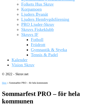
Folkets Hus Skruv
Korpamoen
Ljuders Byanät
Ljuders Hembygdsförening
PRO Ljuder-Skruv
Skruvs Fiskeklubb
Skruvs IF
Fotboll
Friidrott
Gymnastik & Styrka
Tennis & Padel
Kalender
Vision Skruv
© 2022 - Skruv.net
Hem
»
Sommarfest PRO – för hela kommunen
Sommarfest PRO – för hela
kommunen