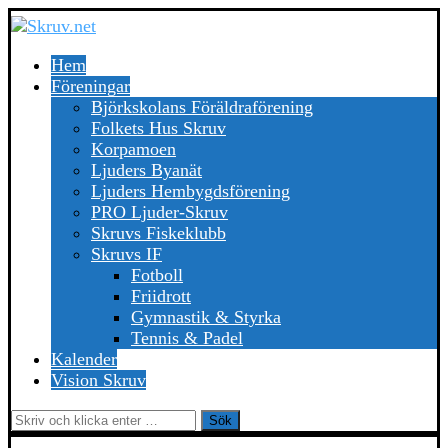
Hem
Föreningar
Björkskolans Föräldraförening
Folkets Hus Skruv
Korpamoen
Ljuders Byanät
Ljuders Hembygdsförening
PRO Ljuder-Skruv
Skruvs Fiskeklubb
Skruvs IF
Fotboll
Friidrott
Gymnastik & Styrka
Tennis & Padel
Kalender
Vision Skruv
Sök