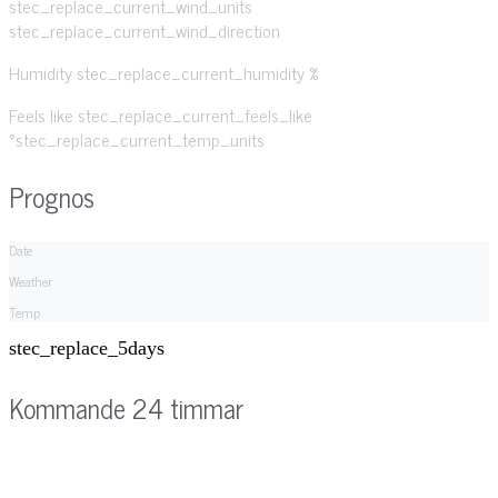
stec_replace_current_wind_units
stec_replace_current_wind_direction
Humidity
stec_replace_current_humidity %
Feels like
stec_replace_current_feels_like
°stec_replace_current_temp_units
Prognos
Date
Weather
Temp
stec_replace_5days
Kommande 24 timmar