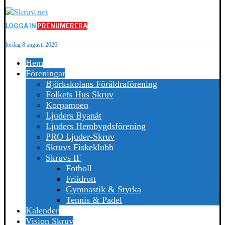
LOGGA IN
PRENUMERERA
lördag 8 augusti 2026
Hem
Föreningar
Björkskolans Föräldraförening
Folkets Hus Skruv
Korpamoen
Ljuders Byanät
Ljuders Hembygdsförening
PRO Ljuder-Skruv
Skruvs Fiskeklubb
Skruvs IF
Fotboll
Friidrott
Gymnastik & Styrka
Tennis & Padel
Kalender
Vision Skruv