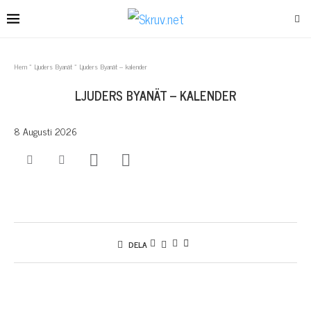
Hem
»
Ljuders Byanät
»
Ljuders Byanät – kalender
LJUDERS BYANÄT – KALENDER
8 Augusti 2026
DELA