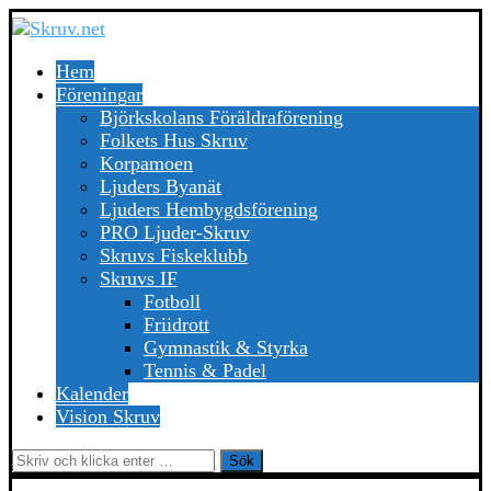
Hem
Föreningar
Björkskolans Föräldraförening
Folkets Hus Skruv
Korpamoen
Ljuders Byanät
Ljuders Hembygdsförening
PRO Ljuder-Skruv
Skruvs Fiskeklubb
Skruvs IF
Fotboll
Friidrott
Gymnastik & Styrka
Tennis & Padel
Kalender
Vision Skruv
Sök