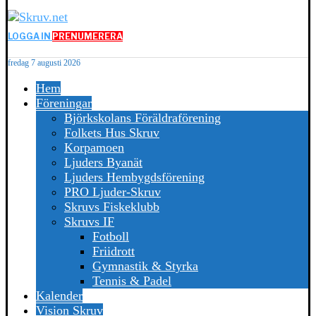
LOGGA IN
PRENUMERERA
fredag 7 augusti 2026
Hem
Föreningar
Björkskolans Föräldraförening
Folkets Hus Skruv
Korpamoen
Ljuders Byanät
Ljuders Hembygdsförening
PRO Ljuder-Skruv
Skruvs Fiskeklubb
Skruvs IF
Fotboll
Friidrott
Gymnastik & Styrka
Tennis & Padel
Kalender
Vision Skruv