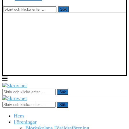
Sök
Sök
Sök
Hem
Föreningar
Björkskolans Föräldraförening