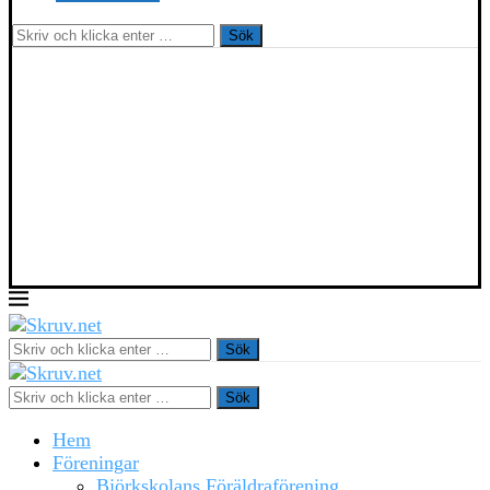
Sök
Sök
Sök
Hem
Föreningar
Björkskolans Föräldraförening