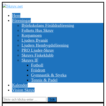
Hem
Föreningar
Björkskolans Föräldraförening
Folkets Hus Skruv
Korpamoen
Ljuders Byanät
Ljuders Hembygdsförening
PRO Ljuder-Skruv
Skruvs Fiskeklubb
Skruvs IF
Fotboll
Friidrott
Gymnastik & Styrka
Tennis & Padel
Kalender
Vision Skruv
Sök