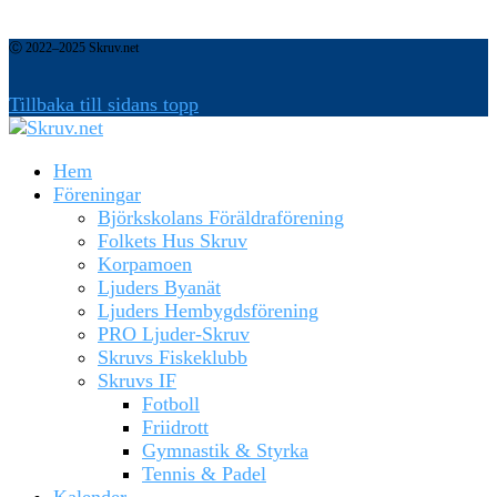
Ⓒ 2022–2025 Skruv.net
Tillbaka till sidans topp
Hem
Föreningar
Björkskolans Föräldraförening
Folkets Hus Skruv
Korpamoen
Ljuders Byanät
Ljuders Hembygdsförening
PRO Ljuder-Skruv
Skruvs Fiskeklubb
Skruvs IF
Fotboll
Friidrott
Gymnastik & Styrka
Tennis & Padel
Kalender