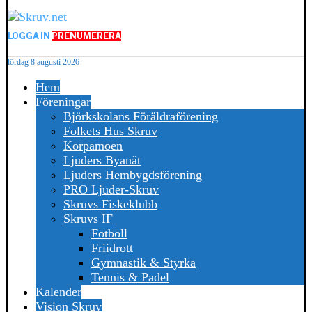
LOGGA IN
PRENUMERERA
lördag 8 augusti 2026
Hem
Föreningar
Björkskolans Föräldraförening
Folkets Hus Skruv
Korpamoen
Ljuders Byanät
Ljuders Hembygdsförening
PRO Ljuder-Skruv
Skruvs Fiskeklubb
Skruvs IF
Fotboll
Friidrott
Gymnastik & Styrka
Tennis & Padel
Kalender
Vision Skruv