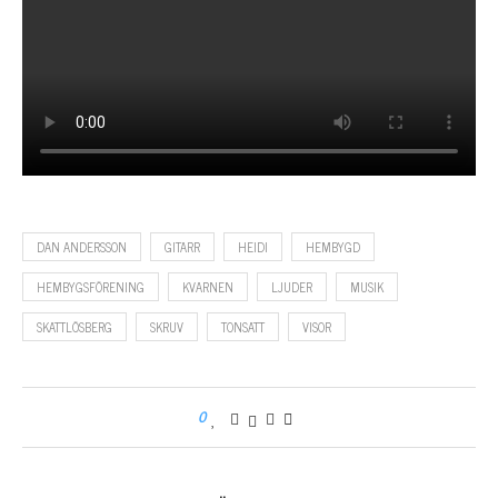
DAN ANDERSSON
GITARR
HEIDI
HEMBYGD
HEMBYGSFÖRENING
KVARNEN
LJUDER
MUSIK
SKATTLÖSBERG
SKRUV
TONSATT
VISOR
0