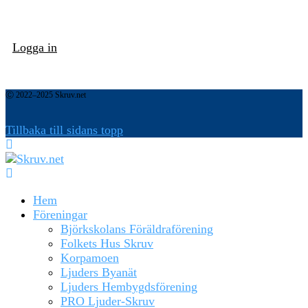
Logga in
Ⓒ 2022–2025 Skruv.net
Tillbaka till sidans topp
Hem
Föreningar
Björkskolans Föräldraförening
Folkets Hus Skruv
Korpamoen
Ljuders Byanät
Ljuders Hembygdsförening
PRO Ljuder-Skruv