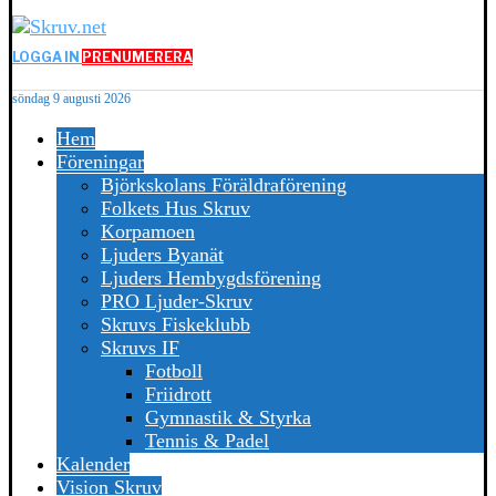
LOGGA IN
PRENUMERERA
söndag 9 augusti 2026
Hem
Föreningar
Björkskolans Föräldraförening
Folkets Hus Skruv
Korpamoen
Ljuders Byanät
Ljuders Hembygdsförening
PRO Ljuder-Skruv
Skruvs Fiskeklubb
Skruvs IF
Fotboll
Friidrott
Gymnastik & Styrka
Tennis & Padel
Kalender
Vision Skruv