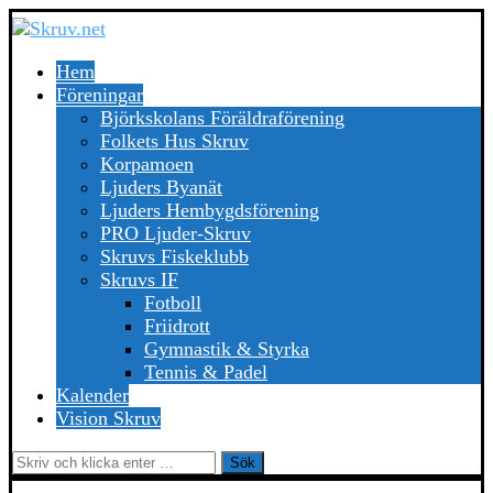
Hem
Föreningar
Björkskolans Föräldraförening
Folkets Hus Skruv
Korpamoen
Ljuders Byanät
Ljuders Hembygdsförening
PRO Ljuder-Skruv
Skruvs Fiskeklubb
Skruvs IF
Fotboll
Friidrott
Gymnastik & Styrka
Tennis & Padel
Kalender
Vision Skruv
Sök