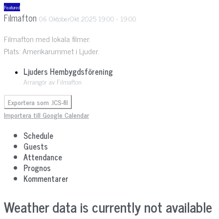
Featured
Filmafton
06
Oktober
Okt
2025
19:00
-
19:00
Filmafton med lokala filmer.
Plats: Amerikarummet i Ljuder.
Ljuders Hembygdsförening
Arrangör av Filmafton
Exportera som .ICS-fil
Importera till Google Calendar
Schedule
Guests
Attendance
Prognos
Kommentarer
Weather data is currently not available