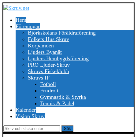
Hem
Föreningar
Björkskolans Föräldraförening
Folkets Hus Skruv
Korpamoen
Ljuders Byanät
Ljuders Hembygdsförening
PRO Ljuder-Skruv
Skruvs Fiskeklubb
Skruvs IF
Fotboll
Friidrott
Gymnastik & Styrka
Tennis & Padel
Kalender
Vision Skruv
Sök