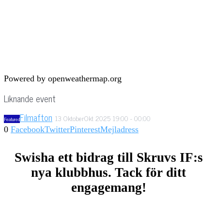
Powered by openweathermap.org
Liknande event
Filmafton
13
Oktober
Okt
2025
19:00
-
00:00
Featured
0
Facebook
Twitter
Pinterest
Mejladress
Swisha ett bidrag till Skruvs IF:s
nya klubbhus. Tack för ditt
engagemang!