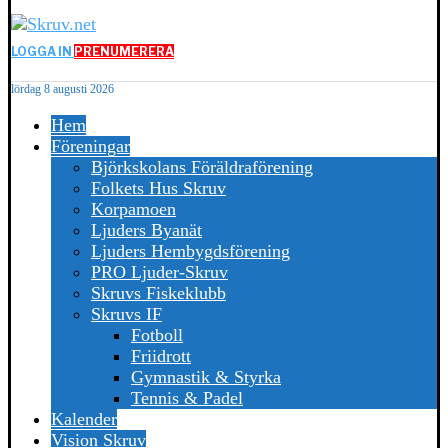
LOGGA IN
PRENUMERERA
lördag 8 augusti 2026
Hem
Föreningar
Björkskolans Föräldraförening
Folkets Hus Skruv
Korpamoen
Ljuders Byanät
Ljuders Hembygdsförening
PRO Ljuder-Skruv
Skruvs Fiskeklubb
Skruvs IF
Fotboll
Friidrott
Gymnastik & Styrka
Tennis & Padel
Kalender
Vision Skruv