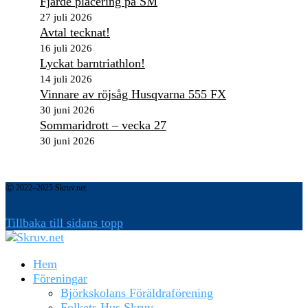
Fjärde placering på SM
27 juli 2026
Avtal tecknat!
16 juli 2026
Lyckat barntriathlon!
14 juli 2026
Vinnare av röjsåg Husqvarna 555 FX
30 juni 2026
Sommaridrott – vecka 27
30 juni 2026
Ⓒ 2022–2025 Skruv.net
Tillbaka till sidans topp
Hem
Föreningar
Björkskolans Föräldraförening
Folkets Hus Skruv