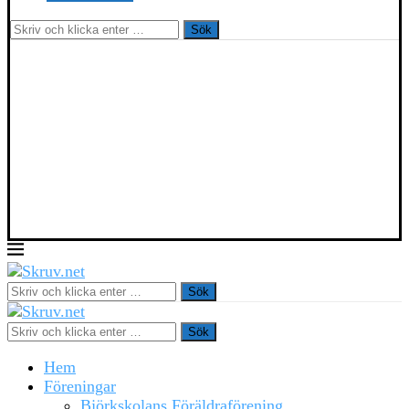
Sök
Sök
Sök
Hem
Föreningar
Björkskolans Föräldraförening