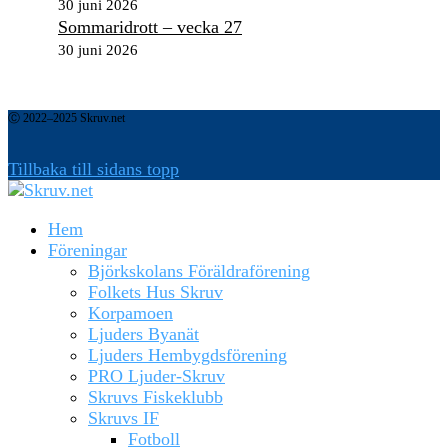
30 juni 2026
Sommaridrott – vecka 27
30 juni 2026
Ⓒ 2022–2025 Skruv.net
Tillbaka till sidans topp
Hem
Föreningar
Björkskolans Föräldraförening
Folkets Hus Skruv
Korpamoen
Ljuders Byanät
Ljuders Hembygdsförening
PRO Ljuder-Skruv
Skruvs Fiskeklubb
Skruvs IF
Fotboll