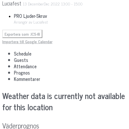
Luciafest
13
December
Dec
2022
13:00
-
15:00
PRO Ljuder-Skruv
Arrangör av Luciafest
Exportera som .ICS-fil
Importera till Google Calendar
Schedule
Guests
Attendance
Prognos
Kommentarer
Weather data is currently not available
for this location
Väderprognos