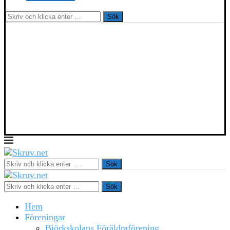
Sök
Sök
Sök
Hem
Föreningar
Björkskolans Föräldraförening