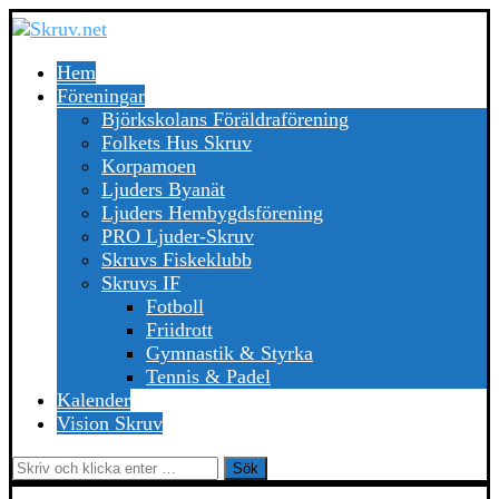
Hem
Föreningar
Björkskolans Föräldraförening
Folkets Hus Skruv
Korpamoen
Ljuders Byanät
Ljuders Hembygdsförening
PRO Ljuder-Skruv
Skruvs Fiskeklubb
Skruvs IF
Fotboll
Friidrott
Gymnastik & Styrka
Tennis & Padel
Kalender
Vision Skruv
Sök