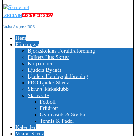
LOGGA IN
PRENUMERERA
lördag 8 augusti 2026
Hem
Föreningar
Björkskolans Föräldraförening
Folkets Hus Skruv
Korpamoen
Ljuders Byanät
Ljuders Hembygdsförening
PRO Ljuder-Skruv
Skruvs Fiskeklubb
Skruvs IF
Fotboll
Friidrott
Gymnastik & Styrka
Tennis & Padel
Kalender
Vision Skruv