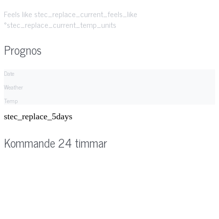
Feels like
stec_replace_current_feels_like
°stec_replace_current_temp_units
Prognos
Date
Weather
Temp
stec_replace_5days
Kommande 24 timmar