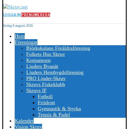
LOGGA IN
PRENUMERERA
lördag 8 augusti 2026
Hem
Föreningar
Björkskolans Föräldraförening
Folkets Hus Skruv
Korpamoen
Ljuders Byanät
Ljuders Hembygdsförening
PRO Ljuder-Skruv
Skruvs Fiskeklubb
Skruvs IF
Fotboll
Friidrott
Gymnastik & Styrka
Tennis & Padel
Kalender
Vision Skruv