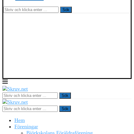
Sök
Sök
Sök
Hem
Föreningar
Björkskolans Föräldraförening