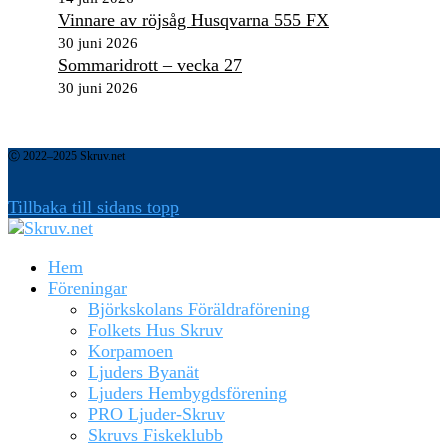
Vinnare av röjsåg Husqvarna 555 FX
30 juni 2026
Sommaridrott – vecka 27
30 juni 2026
Ⓒ 2022–2025 Skruv.net
Tillbaka till sidans topp
Hem
Föreningar
Björkskolans Föräldraförening
Folkets Hus Skruv
Korpamoen
Ljuders Byanät
Ljuders Hembygdsförening
PRO Ljuder-Skruv
Skruvs Fiskeklubb