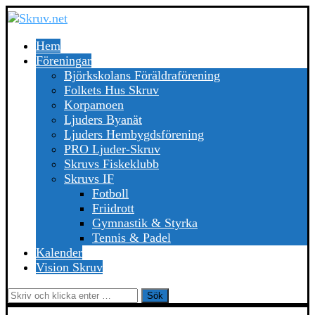
Hem
Föreningar
Björkskolans Föräldraförening
Folkets Hus Skruv
Korpamoen
Ljuders Byanät
Ljuders Hembygdsförening
PRO Ljuder-Skruv
Skruvs Fiskeklubb
Skruvs IF
Fotboll
Friidrott
Gymnastik & Styrka
Tennis & Padel
Kalender
Vision Skruv
Sök