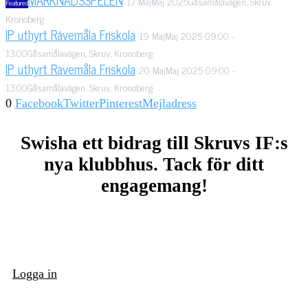
17
Maj
Maj
2025
Gåsamålavägen, Skruv,
Featured
Kronoberg
IP uthyrt Rävemåla Friskola
19
Maj
Maj
2025
09:00
-
13:00
Gåsamålavägen, Skruv, Kronoberg
IP uthyrt Rävemåla Friskola
20
Maj
Maj
2025
09:00
-
13:00
Gåsamålavägen, Skruv, Kronoberg
0
Facebook
Twitter
Pinterest
Mejladress
Swisha ett bidrag till Skruvs IF:s
nya klubbhus. Tack för ditt
engagemang!
Logga in