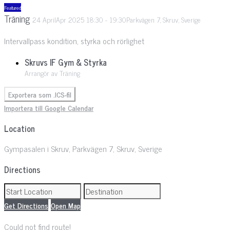
Featured
Träning
24
April
Apr
2025
18:30
-
19:30
Parkvägen 7, Skruv, Sverige
Intervallpass kondition, styrka och rörlighet
Skruvs IF Gym & Styrka
Arrangör av Träning
Exportera som .ICS-fil
Importera till Google Calendar
Location
Gympasalen i Skruv, Parkvägen 7, Skruv, Sverige
Directions
Get Directions
Open Map
Could not find route!