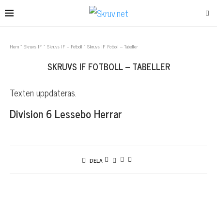
Hem
»
Skruvs IF
»
Skruvs IF – Fotboll
»
Skruvs IF Fotboll – Tabeller
SKRUVS IF FOTBOLL – TABELLER
Texten uppdateras.
Division 6 Lessebo Herrar
DELA