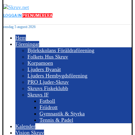
LOGGA IN
PRENUMERERA
onsdag 5 augusti 2026
Hem
Föreningar
Björkskolans Föräldraförening
Folkets Hus Skruv
Korpamoen
Ljuders Byanät
Ljuders Hembygdsförening
PRO Ljuder-Skruv
Skruvs Fiskeklubb
Skruvs IF
Fotboll
Friidrott
Gymnastik & Styrka
Tennis & Padel
Kalender
Vision Skruv