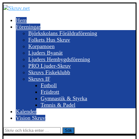
Hem
Föreningar
Björkskolans Föräldraförening
Folkets Hus Skruv
Korpamoen
Ljuders Byanät
Ljuders Hembygdsförening
PRO Ljuder-Skruv
Skruvs Fiskeklubb
Skruvs IF
Fotboll
Friidrott
Gymnastik & Styrka
Tennis & Padel
Kalender
Vision Skruv
Sök