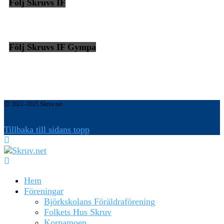
Följ Skruvs IF
Följ Skruvs IF Gympa
Ⓒ 2022–2025 Skruv.net
Tillbaka till sidans topp
Hem
Föreningar
Björkskolans Föräldraförening
Folkets Hus Skruv
Korpamoen