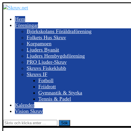
Hem
Föreningar
Björkskolans Föräldraförening
Folkets Hus Skruv
Korpamoen
Ljuders Byanät
Ljuders Hembygdsförening
PRO Ljuder-Skruv
Skruvs Fiskeklubb
Skruvs IF
Fotboll
Friidrott
Gymnastik & Styrka
Tennis & Padel
Kalender
Vision Skruv
Sök