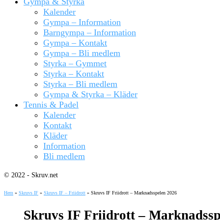
Gympa & Styrka
Kalender
Gympa – Information
Barngympa – Information
Gympa – Kontakt
Gympa – Bli medlem
Styrka – Gymmet
Styrka – Kontakt
Styrka – Bli medlem
Gympa & Styrka – Kläder
Tennis & Padel
Kalender
Kontakt
Kläder
Information
Bli medlem
© 2022 - Skruv.net
Hem
»
Skruvs IF
»
Skruvs IF – Friidrott
»
Skruvs IF Friidrott – Marknadsspelen 2026
Skruvs IF Friidrott – Marknadssp