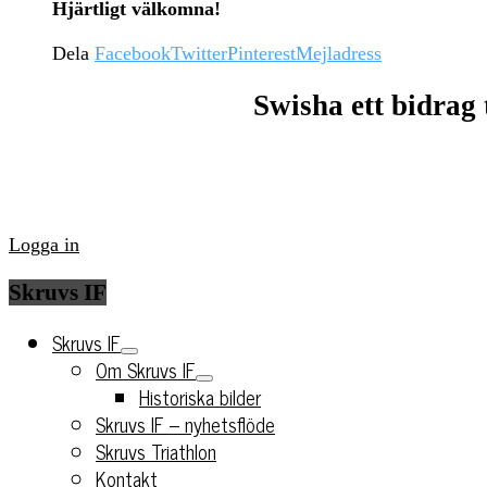
Hjärtligt välkomna!
Dela
Facebook
Twitter
Pinterest
Mejladress
Swisha ett bidrag 
Logga in
Skruvs IF
Skruvs IF
Om Skruvs IF
Historiska bilder
Skruvs IF – nyhetsflöde
Skruvs Triathlon
Kontakt