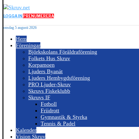
LOGGA IN
PRENUMERERA
onsdag 5 augusti 2026
Hem
Föreningar
Björkskolans Föräldraförening
Folkets Hus Skruv
Korpamoen
Ljuders Byanät
Ljuders Hembygdsförening
PRO Ljuder-Skruv
Skruvs Fiskeklubb
Skruvs IF
Fotboll
Friidrott
Gymnastik & Styrka
Tennis & Padel
Kalender
Vision Skruv