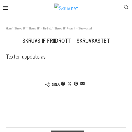
Hem
»
Skruvs IF
»
Skruvs IF – Friidrott
»
Skruvs IF Friidrott – Skruvkastet
SKRUVS IF FRIIDROTT – SKRUVKASTET
Texten uppdateras.
DELA