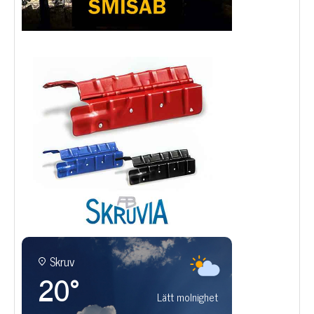
Skruv
20°
Lätt molnighet