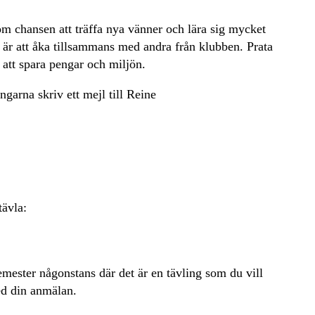
utom chansen att träffa nya vänner och lära sig mycket
t är att åka tillsammans med andra från klubben. Prata
 att spara pengar och miljön.
garna skriv ett mejl till Reine
tävla:
emester någonstans där det är en tävling som du vill
ed din anmälan.