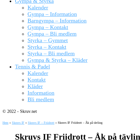
Gympa & Styrka
Kalender
Gympa – Information
Barngympa – Information
Gympa – Kontakt
Gympa – Bli medlem
Styrka – Gymmet
Styrka – Kontakt
Styrka – Bli medlem
Gympa & Styrka – Kläder
Tennis & Padel
Kalender
Kontakt
Kläder
Information
Bli medlem
© 2022 - Skruv.net
Hem
»
Skruvs IF
»
Skruvs IF – Friidrott
»
Skruvs IF Friidrott – Åk på tävling
Skruvs IF Friidrott – Åk på tävli