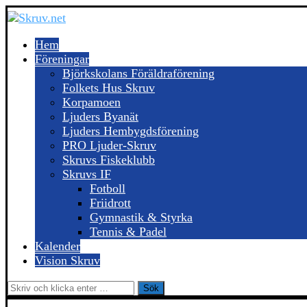
Hem
Föreningar
Björkskolans Föräldraförening
Folkets Hus Skruv
Korpamoen
Ljuders Byanät
Ljuders Hembygdsförening
PRO Ljuder-Skruv
Skruvs Fiskeklubb
Skruvs IF
Fotboll
Friidrott
Gymnastik & Styrka
Tennis & Padel
Kalender
Vision Skruv
Sök