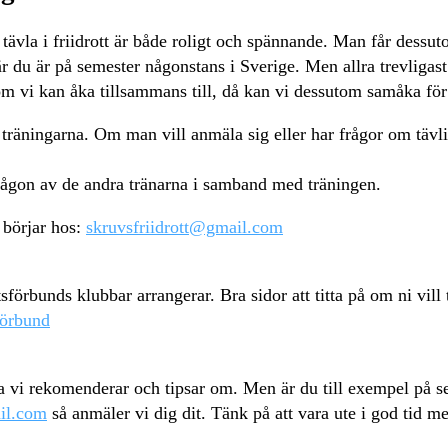
Att tävla i friidrott är både roligt och spännande. Man får dess
r du är på semester någonstans i Sverige. Men allra trevligas
m vi kan åka tillsammans till, då kan vi dessutom samåka för
 träningarna. Om man vill anmäla sig eller har frågor om tävlin
någon av de andra tränarna i samband med träningen.
 börjar hos:
skruvsfriidrott@gmail.com
sförbunds klubbar arrangerar. Bra sidor att titta på om ni vill 
förbund
rna vi rekomenderar och tipsar om. Men är du till exempel på s
il.com
så anmäler vi dig dit. Tänk på att vara ute i god tid m