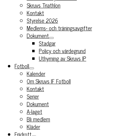
Skruvs Triathlon
Kontakt
Styrelse 2026
Medlems- och träningsavgifter
Dokument
Stadgar
Policy och värdegrund
Uthyrning av Skruvs IP
Fotboll
Kalender
Om Skruvs IF Fotboll
Kontakt
Serier
Dokument
A-laget
Bli medlem
Kläder
Friidrott