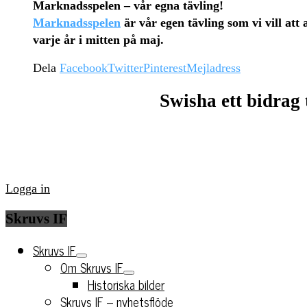
Marknadsspelen – vår egna tävling!
Marknadsspelen
är vår egen tävling som vi vill at
varje år i mitten på maj.
Dela
Facebook
Twitter
Pinterest
Mejladress
Swisha ett bidrag 
Logga in
Skruvs IF
Skruvs IF
Om Skruvs IF
Historiska bilder
Skruvs IF – nyhetsflöde